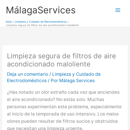
Ir
MálagaServices
al
Mai
contenido
Inicio
Limpieza y Cuidado de Electrodomésticos
Limpieza segura de filtros de aire acondicionado maloliente
Men
Limpieza segura de filtros de aire
acondicionado maloliente
Deja un comentario
/
Limpieza y Cuidado de
Electrodomésticos
/ Por
Málaga Services
¿Has notado un olor extraño cada vez que enciendes
el aire acondicionado? No estás solo. Muchas
personas experimentan este problema, especialmente
al inicio de la temporada de uso intensivo. Los malos
olores pueden resultar de filtros sucios y obstruidos
que necesitan una limpieza urgente.