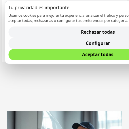
Tu privacidad es importante
Guarda mi nombre, correo electrónico y web
Usamos cookies para mejorar tu experiencia, analizar el tráfico y pers
aceptar todas, rechazarlas o configurar tus preferencias por categoría.
en este navegador para la próxima vez que
comente.
Rechazar todas
Configurar
Aceptar todas