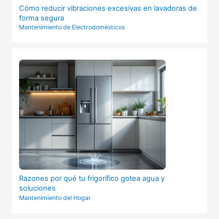
Cómo reducir vibraciones excesivas en lavadoras de
forma segura
Mantenimiento de Electrodomésticos
Razones por qué tu frigorífico gotea agua y
soluciones
Mantenimiento del Hogar