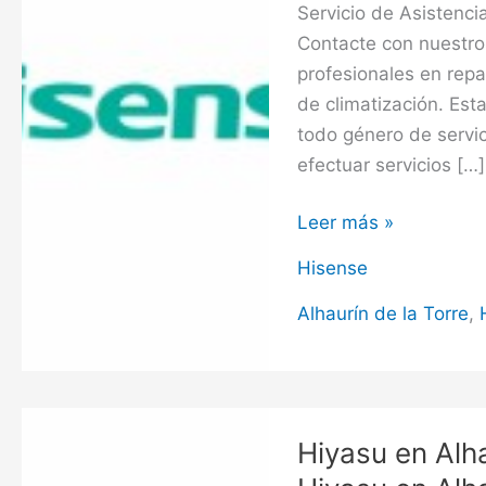
Servicio de Asistenci
Contacte con nuestro
profesionales en rep
de climatización. Es
todo género de servi
efectuar servicios […]
Hisense
Leer más »
en
Hisense
Alhaurín
de
Alhaurín de la Torre
,
la
Torre,
Servicio
Técnico
Hiyasu en Alha
Hisense