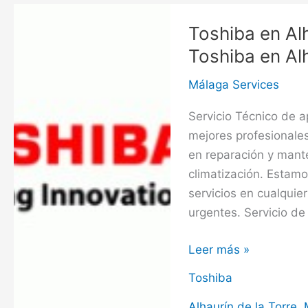
Servicio
Técnico
Toshiba en Alh
Hiyasu
Toshiba en Alh
en
Alhaurín
Málaga Services
de
Servicio Técnico de a
la
mejores profesionale
Torre
en reparación y mant
climatización. Estamo
servicios en cualquie
urgentes. Servicio de
Toshiba
Leer más »
en
Toshiba
Alhaurín
de
Alhaurín de la Torre
,