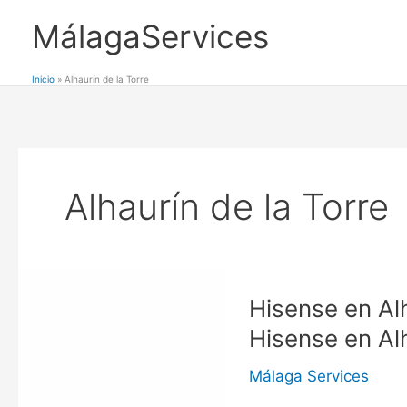
Ir
MálagaServices
al
contenido
Inicio
Alhaurín de la Torre
Alhaurín de la Torre
Hisense en Alh
Hisense en Alh
Málaga Services