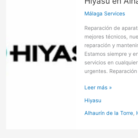
Hiyasu en Alha
en
Alhaurín
Málaga Services
de
Reparación de aparat
la
mejores técnicos, nu
Torre
reparación y manteni
Estamos siempre y en
servicios en cualquie
urgentes. Reparación
Hiyasu
Leer más »
en
Hiyasu
Alhaurín
de
Alhaurín de la Torre
,
la
Torre,