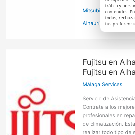
tráfico y perso
en
Mitsubishi
contenidos. P
Alhaurín
todas, rechaza
de
Alhaurín de la Torre
,
tus preferenci
la
Torre,
Servicio
Técnico
Fujitsu en Alh
Mitsubishi
Fujitsu en Alh
en
Alhaurín
Málaga Services
de
Servicio de Asistenci
la
Contrate a los mejor
Torre
profesionales en rep
de climatización. Es
realizar todo tipo de 