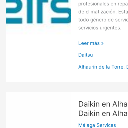
profesionales en rep
de climatización. Est
todo género de servic
servicios urgentes.
Daitsu
Leer más »
en
Daitsu
Alhaurín
de
Alhaurín de la Torre
,
la
Torre,
Servicio
Técnico
Daikin en Alha
Daitsu
Daikin en Alha
en
Alhaurín
Málaga Services