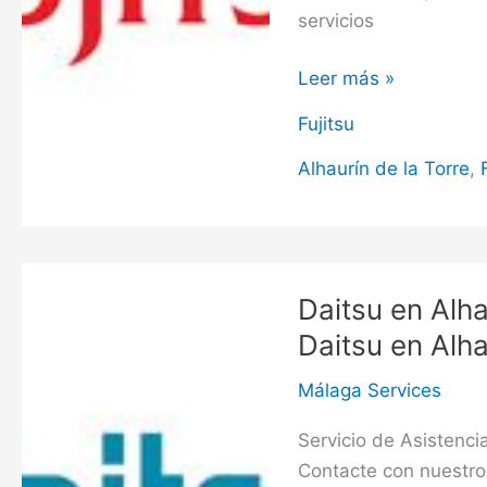
servicios
Fujitsu
Leer más »
en
Fujitsu
Alhaurín
de
Alhaurín de la Torre
,
la
Torre,
Servicio
Técnico
Daitsu en Alha
Fujitsu
Daitsu en Alha
en
Alhaurín
Málaga Services
de
Servicio de Asistenci
la
Contacte con nuestro
Torre