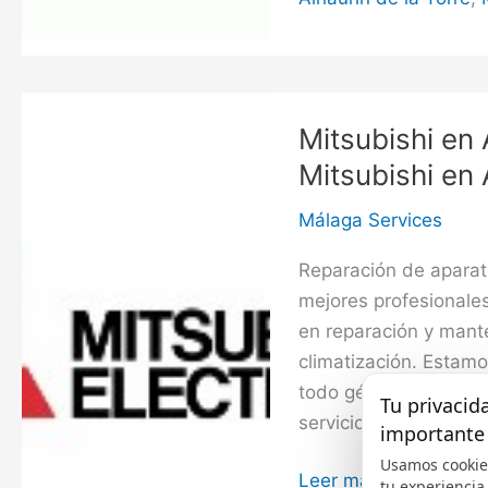
la
Torre,
Servicio
Técnico
Mitsubishi en 
Toshiba
Mitsubishi en 
en
Alhaurín
Málaga Services
de
Reparación de aparato
la
mejores profesionale
Torre
en reparación y mant
climatización. Estam
todo género de servic
Tu privacid
servicios urgentes. Se
importante
Usamos cookie
Mitsubishi
Leer más »
tu experiencia,