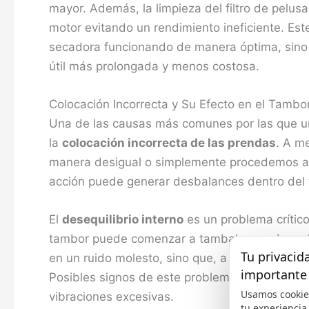
mayor. Además, la limpieza del filtro de pelu
motor evitando un rendimiento ineficiente. Es
secadora funcionando de manera óptima, sino 
útil más prolongada y menos costosa.
Colocación Incorrecta y Su Efecto en el Tambo
Una de las causas más comunes por las que u
la
colocación incorrecta de las prendas
. A m
manera desigual o simplemente procedemos a m
acción puede generar desbalances dentro del 
El
desequilibrio interno
es un problema crítico
tambor puede comenzar a tambalearse de un lad
Tu privacid
en un ruido molesto, sino que, a largo plazo,
importante
Posibles signos de este problema incluyen soni
Usamos cookie
vibraciones excesivas.
tu experiencia,