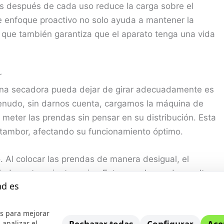
sas después de cada uso reduce la carga sobre el
te enfoque proactivo no solo ayuda a mantener la
que también garantiza que el aparato tenga una vida
r
na secadora pueda dejar de girar adecuadamente es
enudo, sin darnos cuenta, cargamos la máquina de
eter las prendas sin pensar en su distribución. Esta
tambor, afectando su funcionamiento óptimo.
. Al colocar las prendas de manera desigual, el
o a otro mientras gira. Esto no solo puede resultar
ad es
 puede dañar los componentes internos de la secadora.
dos inusuales durante el ciclo de secado o incluso
s para mejorar
 analizar el