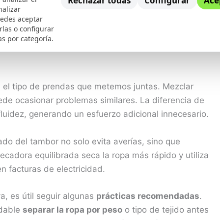
Rechazar todas
Configurar
Ace
nalizar
piezas grandes, como edredones o mantas, es
uedes aceptar
rlas o configurar
ribuirlas uniformemente. Si estas piezas se enredan y
as por categoría.
e trabajar extra para girar, lo que puede llevar a un
 el tipo de prendas que metemos juntas. Mezclar
ede ocasionar problemas similares. La diferencia de
fluidez, generando un esfuerzo adicional innecesario.
ado del tambor no solo evita averías, sino que
ecadora equilibrada seca la ropa más rápido y utiliza
n facturas de electricidad.
, es útil seguir algunas
prácticas recomendadas
.
ndable
separar la ropa por peso
o tipo de tejido antes