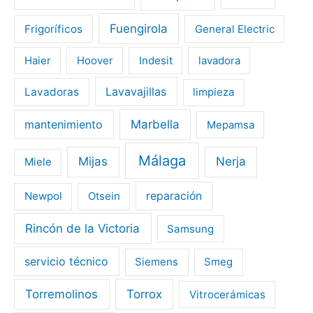
Fuengirola
Frigoríficos
General Electric
Haier
Hoover
Indesit
lavadora
Lavavajillas
Lavadoras
limpieza
mantenimiento
Marbella
Mepamsa
Málaga
Mijas
Nerja
Miele
Newpol
Otsein
reparación
Rincón de la Victoria
Samsung
servicio técnico
Siemens
Smeg
Torremolinos
Torrox
Vitrocerámicas