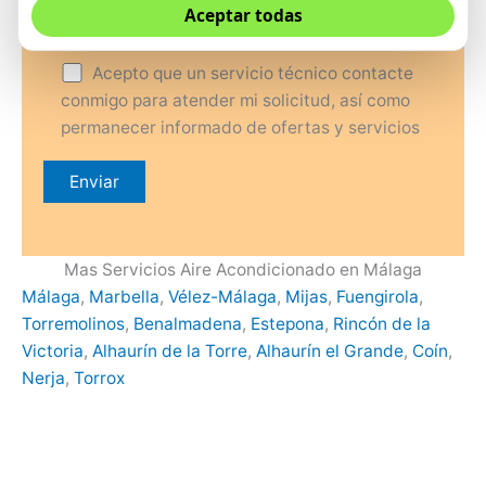
Aceptar todas
Acepto la
política de privacidad
Acepto que un servicio técnico contacte
conmigo para atender mi solicitud, así como
permanecer informado de ofertas y servicios
Mas Servicios Aire Acondicionado en Málaga
Málaga
,
Marbella
,
Vélez-Málaga
,
Mijas
,
Fuengirola
,
Torremolinos
,
Benalmadena
,
Estepona
,
Rincón de la
Victoria
,
Alhaurín de la Torre
,
Alhaurín el Grande
,
Coín
,
Nerja
,
Torrox