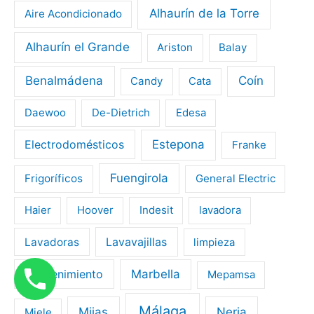
Alhaurín de la Torre
Aire Acondicionado
Alhaurín el Grande
Ariston
Balay
Benalmádena
Coín
Candy
Cata
Daewoo
De-Dietrich
Edesa
Electrodomésticos
Estepona
Franke
Fuengirola
Frigoríficos
General Electric
Haier
Hoover
Indesit
lavadora
Lavavajillas
Lavadoras
limpieza
mantenimiento
Marbella
Mepamsa
Málaga
Mijas
Nerja
Miele