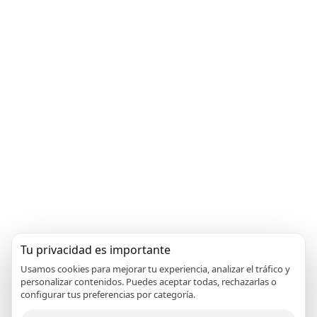
Tu privacidad es importante
Usamos cookies para mejorar tu experiencia, analizar el tráfico y
Nuestro servicio técnico es únicamente un servicio a
personalizar contenidos. Puedes aceptar todas, rechazarlas o
configurar tus preferencias por categoría.
domicilio. No disponemos de local físico en Málaga.
Disponemos de Varias unidades móviles en Málaga