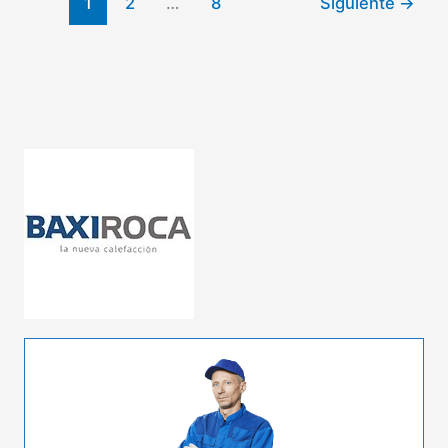
1
2
…
8
Siguiente
→