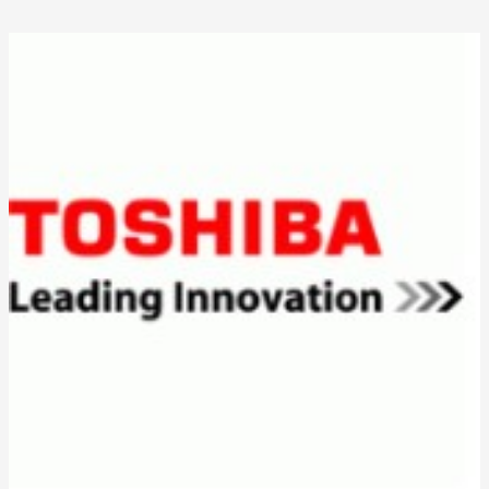
en
Coín