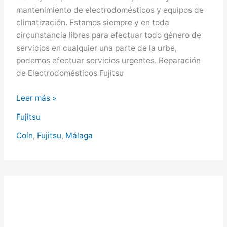
mantenimiento de electrodomésticos y equipos de
climatización. Estamos siempre y en toda
circunstancia libres para efectuar todo género de
servicios en cualquier una parte de la urbe,
podemos efectuar servicios urgentes. Reparación
de Electrodomésticos Fujitsu
Fujitsu
Leer más »
en
Fujitsu
Coín,
Servicio
Coín
,
Fujitsu
,
Málaga
Técnico
Fujitsu
en
Coín