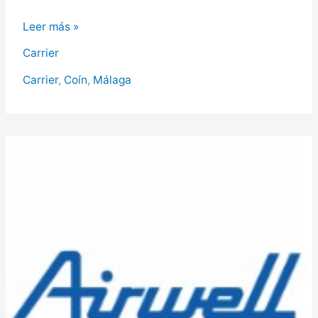
Carrier
Leer más »
en
Carrier
Coín,
Servicio
Carrier
,
Coín
,
Málaga
Técnico
Carrier
en
Coín