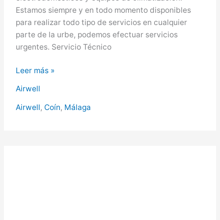
Estamos siempre y en todo momento disponibles
para realizar todo tipo de servicios en cualquier
parte de la urbe, podemos efectuar servicios
urgentes. Servicio Técnico
Airwell
Leer más »
en
Airwell
Coín,
Servicio
Airwell
,
Coín
,
Málaga
Técnico
Airwell
en
Coín