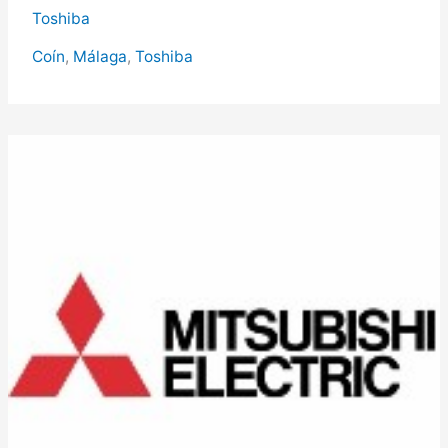
en
Toshiba
Coín,
Servicio
Coín
,
Málaga
,
Toshiba
Técnico
Toshiba
en
Coín