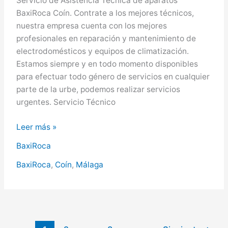
Servicio de Asistencia Técnica de aparatos
BaxiRoca Coín. Contrate a los mejores técnicos,
nuestra empresa cuenta con los mejores
profesionales en reparación y mantenimiento de
electrodomésticos y equipos de climatización.
Estamos siempre y en todo momento disponibles
para efectuar todo género de servicios en cualquier
parte de la urbe, podemos realizar servicios
urgentes. Servicio Técnico
BaxiRoca
Leer más »
en
BaxiRoca
Coín,
Servicio
BaxiRoca
,
Coín
,
Málaga
Técnico
BaxiRoca
en
Coín