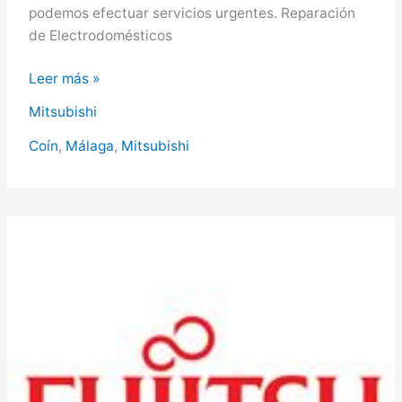
podemos efectuar servicios urgentes. Reparación
de Electrodomésticos
Mitsubishi
Leer más »
en
Mitsubishi
Coín,
Servicio
Coín
,
Málaga
,
Mitsubishi
Técnico
Mitsubishi
en
Coín