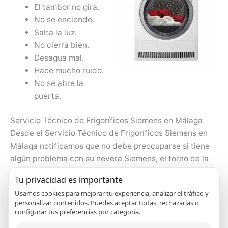
El tambor no gira.
No se enciende.
Salta la luz.
No cierra bien.
Desagua mal.
Hace mucho ruido.
No se abre la
puerta.
Servicio Técnico de Frigoríficos Siemens en Málaga
Desde el Servicio Técnico de Frigoríficos Siemens en
Málaga notificamos que no debe preocuparse si tiene
algún problema con su nevera Siemens, el torno de la
nevera no marcha, le falta gas al torno, no enfría
Tu privacidad es importante
adecuadamente, etcétera cualquier problema lo
Usamos cookies para mejorar tu experiencia, analizar el tráfico y
solventamos. Nuestro bienestar y el de nuestro seres
personalizar contenidos. Puedes aceptar todas, rechazarlas o
queridos depende primordialmente de la alimentación
configurar tus preferencias por categoría.
que se tenga, por ende es de suma importancia que se