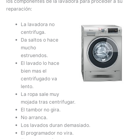
los componentes de la lavadora para proceder a su
reparación:
La lavadora no
centrifuga.
Da saltos o hace
mucho
estruendos.
El lavado lo hace
bien mas el
centrifugado va
lento.
La ropa sale muy
mojada tras centrifugar.
El tambor no gira.
No arranca.
Los lavados duran demasiado.
El programador no vira.