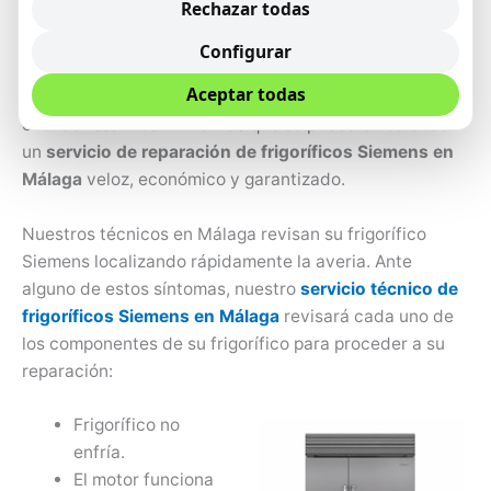
Rechazar todas
cuente con un frigorífico que conserve los alimentos de
la mejor forma y el mayor tiempo posible, Siemens no
Configurar
solo se desarrollan altas tecnologías con un periodo de
Aceptar todas
vida útil, sino además de esto nos encargamos de
exender esa vida útil lo más que se pueda ofreciendo
un
servicio de reparación de frigoríficos Siemens en
Málaga
veloz, económico y garantizado.
Nuestros técnicos en Málaga revisan su frigorífico
Siemens localizando rápidamente la averia. Ante
alguno de estos síntomas, nuestro
servicio técnico de
frigoríficos Siemens en Málaga
revisará cada uno de
los componentes de su frigorífico para proceder a su
reparación:
Frigorífico no
enfría.
El motor funciona