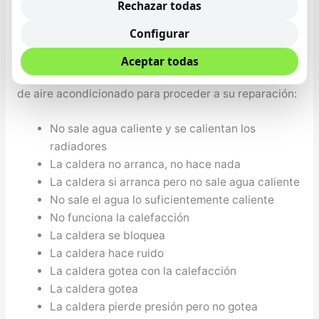
Nuestros técnicos en Estepona revisan su caldera
Rechazar todas
Saunier Duval localizando rápidamente la avería. Ante
Configurar
alguno de estos síntomas, nuestro servicio de
reparación de calderas Saunier Duval en Estepona
Aceptar todas
revisará cada uno de los componentes de su aparato
de aire acondicionado para proceder a su reparación:
No sale agua caliente y se calientan los
radiadores
La caldera no arranca, no hace nada
La caldera si arranca pero no sale agua caliente
No sale el agua lo suficientemente caliente
No funciona la calefacción
La caldera se bloquea
La caldera hace ruido
La caldera gotea con la calefacción
La caldera gotea
La caldera pierde presión pero no gotea