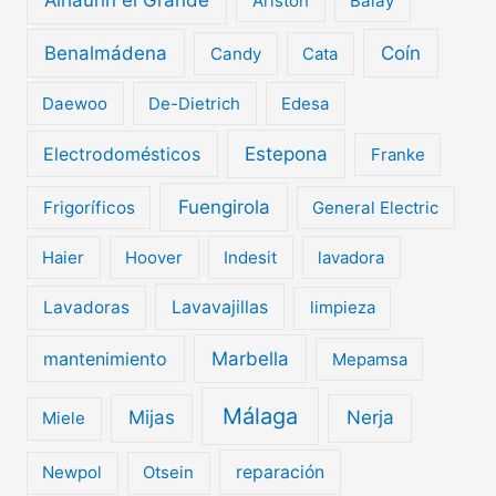
Ariston
Balay
Benalmádena
Coín
Candy
Cata
Daewoo
De-Dietrich
Edesa
Electrodomésticos
Estepona
Franke
Fuengirola
Frigoríficos
General Electric
Haier
Hoover
Indesit
lavadora
Lavavajillas
Lavadoras
limpieza
mantenimiento
Marbella
Mepamsa
Málaga
Mijas
Nerja
Miele
Newpol
Otsein
reparación