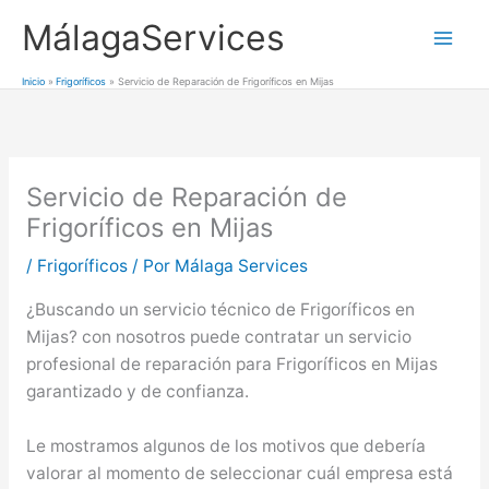
Ir
MálagaServices
al
Mai
contenido
Inicio
Frigoríficos
Servicio de Reparación de Frigoríficos en Mijas
Men
Servicio de Reparación de
Frigoríficos en Mijas
/
Frigoríficos
/ Por
Málaga Services
¿Buscando un servicio técnico de Frigoríficos en
Mijas? con nosotros puede contratar un servicio
profesional de reparación para Frigoríficos en Mijas
garantizado y de confianza.
Le mostramos algunos de los motivos que debería
valorar al momento de seleccionar cuál empresa está