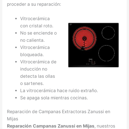
proceder a su reparación:
Vitrocerámica
con cristal roto.
No se enciende o
no calienta.
Vitrocerámica
bloqueada.
Vitrocerámica de
inducción no
detecta las ollas
o sartenes.
La vitrocerámica hace ruido extraño.
Se apaga sola mientras cocinas.
Reparación de Campanas Extractoras Zanussi en
Mijas
Reparación Campanas Zanussi en Mijas
, nuestros