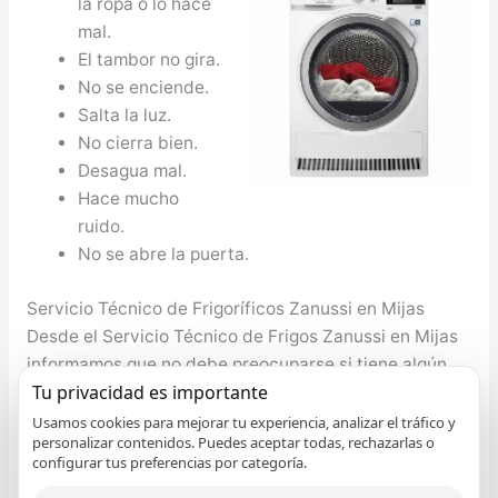
la ropa o lo hace
mal.
El tambor no gira.
No se enciende.
Salta la luz.
No cierra bien.
Desagua mal.
Hace mucho
ruido.
No se abre la puerta.
Servicio Técnico de Frigoríficos Zanussi en Mijas
Desde el Servicio Técnico de Frigos Zanussi en Mijas
informamos que no debe preocuparse si tiene algún
Tu privacidad es importante
inconveniente con su nevera Zanussi, el compresor de
la nevera no marcha, le falta gas al compresor, no
Usamos cookies para mejorar tu experiencia, analizar el tráfico y
personalizar contenidos. Puedes aceptar todas, rechazarlas o
enfría adecuadamente, etc. cualquier inconveniente lo
configurar tus preferencias por categoría.
solventamos. Nuestro bienestar y el de nuestro seres