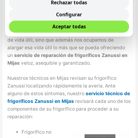
queridos depende eminentemente de la alimentación
Rechazar todas
que se tenga, por ende es de suma importancia que se
Configurar
cuente con un frigo que conserve los alimentos de la
mejor manera y el mayor tiempo posible, Zanussi no
Aceptar todas
solo se desarrollan altas tecnologías con un periodo
de vida útil, sino que además nos ocupamos de
alargar esa vida útil lo más que se pueda ofreciendo
un
servicio de reparación de frigoríficos Zanussi en
Mijas
veloz, asequible y garantizado.
Nuestros técnicos en Mijas revisan su frigorífico
Zanussi localizando rápidamente la averia. Ante
alguno de estos síntomas, nuestro
servicio técnico de
frigoríficos Zanussi en Mijas
revisará cada uno de los
componentes de su frigorífico para proceder a su
reparación:
Frigorífico no