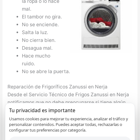
la ropa o lo hace
mal.
El tambor no gira.
No se enciende.
Salta la luz.
No cierra bien.
Desagua mal.
Hace mucho
ruido.
No se abre la puerta.
Reparación de Frigoríficos Zanussi en Nerja
Desde el Servicio Técnico de Frigos Zanussi en Nerja
notificamos que no debe preocuparse si tiene algún
Tu privacidad es importante
problema con su nevera Zanussi, el compresor de la
nevera no marcha, le falta gas al torno, no enfría
Usamos cookies para mejorar tu experiencia, analizar el tráfico y
personalizar contenidos. Puedes aceptar todas, rechazarlas o
adecuadamente, etcétera cualquier problema lo
configurar tus preferencias por categoría.
solucionamos. Nuestro bienestar y el de nuestro seres