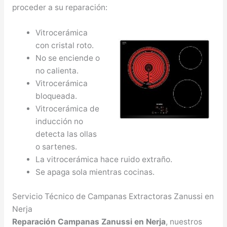
proceder a su reparación:
Vitrocerámica
con cristal roto.
No se enciende o
no calienta.
Vitrocerámica
bloqueada.
Vitrocerámica de
inducción no
detecta las ollas
o sartenes.
La vitrocerámica hace ruido extraño.
Se apaga sola mientras cocinas.
Servicio Técnico de Campanas Extractoras Zanussi en
Nerja
Reparación Campanas Zanussi en Nerja
, nuestros