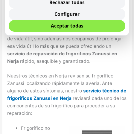
queridos depende eminentemente de la nutrición que
Rechazar todas
se tenga, por tanto es de suma importancia que se
Configurar
cuente con un frigo que conserve los alimentos de la
mejor manera y el mayor tiempo posible, Zanussi no
Aceptar todas
sólo se desarrollan altas tecnologías con un periodo
de vida útil, sino además nos ocupamos de prolongar
esa vida útil lo más que se pueda ofreciendo un
servicio de reparación de frigoríficos Zanussi en
Nerja
rápido, asequible y garantizado.
Nuestros técnicos en Nerja revisan su frigorífico
Zanussi localizando rápidamente la averia. Ante
alguno de estos síntomas, nuestro
servicio técnico de
frigoríficos Zanussi en Nerja
revisará cada uno de los
componentes de su frigorífico para proceder a su
reparación:
Frigorífico no