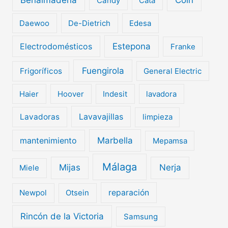
Candy
Cata
Daewoo
De-Dietrich
Edesa
Electrodomésticos
Estepona
Franke
Fuengirola
Frigoríficos
General Electric
Haier
Hoover
Indesit
lavadora
Lavavajillas
Lavadoras
limpieza
mantenimiento
Marbella
Mepamsa
Málaga
Mijas
Nerja
Miele
Newpol
Otsein
reparación
Rincón de la Victoria
Samsung