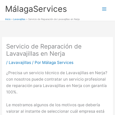
Ir
MálagaServices
al
Mai
contenido
Inicio
Lavavajillas
Servicio de Reparación de Lavavajillas en Nerja
Men
Servicio de Reparación de
Lavavajillas en Nerja
/
Lavavajillas
/ Por
Málaga Services
¿Precisa un servicio técnico de Lavavajillas en Nerja?
con nosotros puede contratar un servicio profesional
de reparación para Lavavajillas en Nerja con garantía
100%.
Le mostramos algunos de los motivos que debería
valorar al instante de seleccionar cuál empresa está