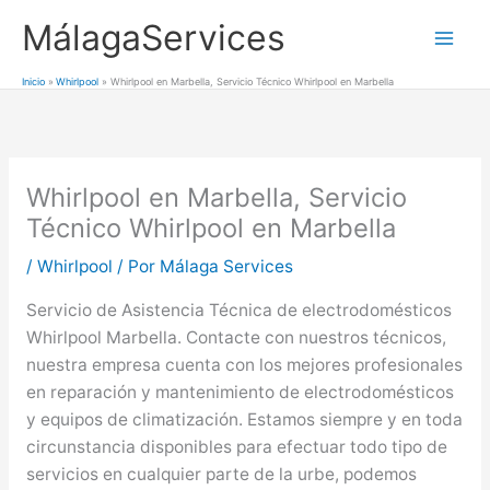
Ir
MálagaServices
al
Mai
contenido
Inicio
Whirlpool
Whirlpool en Marbella, Servicio Técnico Whirlpool en Marbella
Men
Whirlpool en Marbella, Servicio
Técnico Whirlpool en Marbella
/
Whirlpool
/ Por
Málaga Services
Servicio de Asistencia Técnica de electrodomésticos
Whirlpool Marbella. Contacte con nuestros técnicos,
nuestra empresa cuenta con los mejores profesionales
en reparación y mantenimiento de electrodomésticos
y equipos de climatización. Estamos siempre y en toda
circunstancia disponibles para efectuar todo tipo de
servicios en cualquier parte de la urbe, podemos