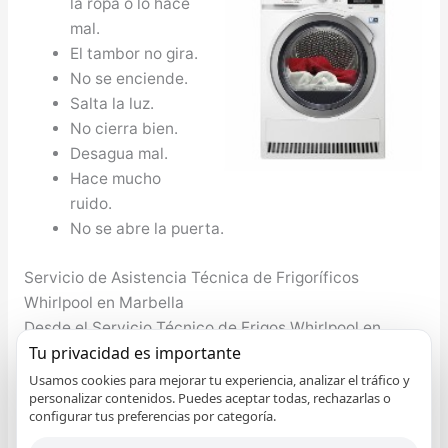
la ropa o lo hace
mal.
El tambor no gira.
No se enciende.
Salta la luz.
No cierra bien.
Desagua mal.
Hace mucho
ruido.
No se abre la puerta.
Servicio de Asistencia Técnica de Frigoríficos
Whirlpool en Marbella
Desde el Servicio Técnico de Frigos Whirlpool en
Tu privacidad es importante
Marbella notificamos que no debe preocuparse si
tiene algún inconveniente con su nevera Whirlpool, el
Usamos cookies para mejorar tu experiencia, analizar el tráfico y
personalizar contenidos. Puedes aceptar todas, rechazarlas o
compresor de la nevera no funciona, le falta gas al
configurar tus preferencias por categoría.
compresor, no enfría adecuadamente, etcétera