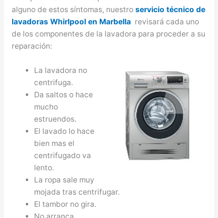
alguno de estos síntomas, nuestro
servicio técnico de
lavadoras Whirlpool en Marbella
revisará cada uno
de los componentes de la lavadora para proceder a su
reparación:
La lavadora no
centrifuga.
Da saltos o hace
mucho
estruendos.
El lavado lo hace
bien mas el
centrifugado va
lento.
La ropa sale muy
mojada tras centrifugar.
El tambor no gira.
No arranca.