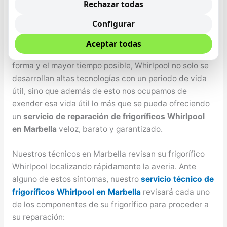
cualquier problema lo solventamos. Nuestro bienestar
Rechazar todas
y el de nuestro seres queridos depende
Configurar
principalmente de la alimentación que se tenga, por
ende es de suma importancia que se cuente con un
Aceptar todas
frigorífico que conserve los alimentos de la mejor
forma y el mayor tiempo posible, Whirlpool no solo se
desarrollan altas tecnologías con un periodo de vida
útil, sino que además de esto nos ocupamos de
exender esa vida útil lo más que se pueda ofreciendo
un
servicio de reparación de frigoríficos Whirlpool
en Marbella
veloz, barato y garantizado.
Nuestros técnicos en Marbella revisan su frigorífico
Whirlpool localizando rápidamente la averia. Ante
alguno de estos síntomas, nuestro
servicio técnico de
frigoríficos Whirlpool en Marbella
revisará cada uno
de los componentes de su frigorífico para proceder a
su reparación: