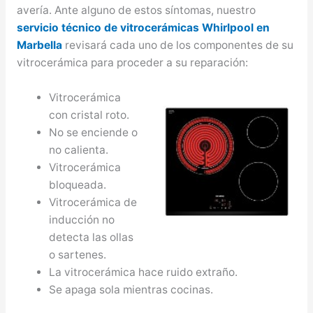
avería. Ante alguno de estos síntomas, nuestro
servicio técnico de vitrocerámicas Whirlpool en
Marbella
revisará cada uno de los componentes de su
vitrocerámica para proceder a su reparación:
Vitrocerámica
con cristal roto.
No se enciende o
no calienta.
Vitrocerámica
bloqueada.
Vitrocerámica de
inducción no
detecta las ollas
o sartenes.
La vitrocerámica hace ruido extraño.
Se apaga sola mientras cocinas.