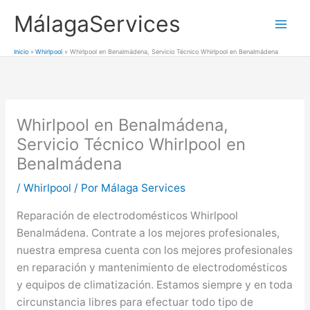
Ir
MálagaServices
al
Mai
contenido
Inicio
Whirlpool
Whirlpool en Benalmádena, Servicio Técnico Whirlpool en Benalmádena
Men
Whirlpool en Benalmádena,
Servicio Técnico Whirlpool en
Benalmádena
/
Whirlpool
/ Por
Málaga Services
Reparación de electrodomésticos Whirlpool
Benalmádena. Contrate a los mejores profesionales,
nuestra empresa cuenta con los mejores profesionales
en reparación y mantenimiento de electrodomésticos
y equipos de climatización. Estamos siempre y en toda
circunstancia libres para efectuar todo tipo de