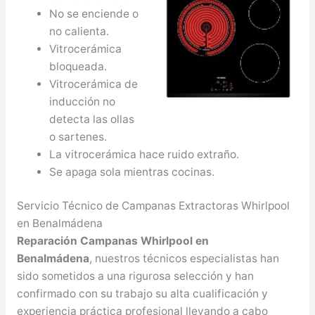
No se enciende o
no calienta.
Vitrocerámica
bloqueada.
Vitrocerámica de
inducción no
detecta las ollas
o sartenes.
La vitrocerámica hace ruido extraño.
Se apaga sola mientras cocinas.
Servicio Técnico de Campanas Extractoras Whirlpool
en Benalmádena
Reparación Campanas Whirlpool en
Benalmádena
, nuestros técnicos especialistas han
sido sometidos a una rigurosa selección y han
confirmado con su trabajo su alta cualificación y
experiencia práctica profesional llevando a cabo