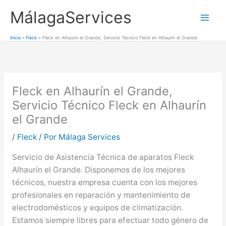
Ir
MálagaServices
al
Mai
contenido
Inicio
Fleck
Fleck en Alhaurín el Grande, Servicio Técnico Fleck en Alhaurín el Grande
Men
Fleck en Alhaurín el Grande,
Servicio Técnico Fleck en Alhaurín
el Grande
/
Fleck
/ Por
Málaga Services
Servicio de Asistencia Técnica de aparatos Fleck
Alhaurín el Grande. Disponemos de los mejores
técnicos, nuestra empresa cuenta con los mejores
profesionales en reparación y mantenimiento de
electrodomésticos y equipos de climatización.
Estamos siempre libres para efectuar todo género de