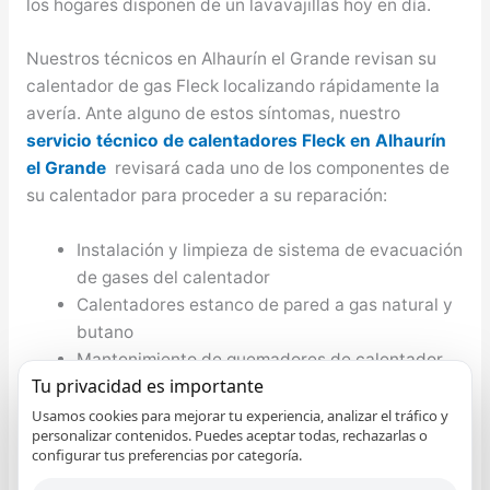
los hogares disponen de un lavavajillas hoy en día.
Nuestros técnicos en Alhaurín el Grande revisan su
calentador de gas Fleck localizando rápidamente la
avería. Ante alguno de estos síntomas, nuestro
servicio técnico de calentadores Fleck en Alhaurín
el Grande
revisará cada uno de los componentes de
su calentador para proceder a su reparación:
Instalación y limpieza de sistema de evacuación
de gases del calentador
Calentadores estanco de pared a gas natural y
butano
Mantenimiento de quemadores de calentador
Tu privacidad es importante
de gas
Ofertas en calentadores de gas por
Usamos cookies para mejorar tu experiencia, analizar el tráfico y
personalizar contenidos. Puedes aceptar todas, rechazarlas o
condensación
configurar tus preferencias por categoría.
El calentador se apaga cuando estoy en la