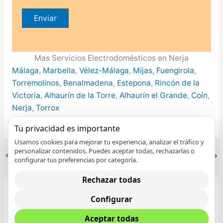
Mas Servicios Electrodomésticos en Nerja
Málaga
,
Marbella
,
Vélez-Málaga
,
Mijas
,
Fuengirola
,
Torremolinos
,
Benalmadena
,
Estepona
,
Rincón de la
Victoria
,
Alhaurín de la Torre
,
Alhaurín el Grande
,
Coín
,
Nerja
,
Torrox
Tu privacidad es importante
Usamos cookies para mejorar tu experiencia, analizar el tráfico y
personalizar contenidos. Puedes aceptar todas, rechazarlas o
←
Entrada anterior
Entrada siguiente
→
configurar tus preferencias por categoría.
Rechazar todas
Configurar
Entradas relacionadas
Aceptar todas