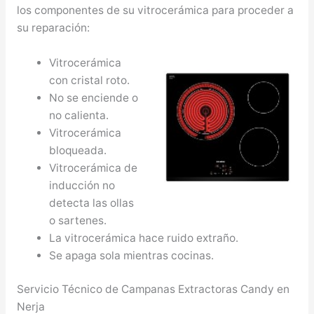
los componentes de su vitrocerámica para proceder a
su reparación:
Vitrocerámica
con cristal roto.
No se enciende o
no calienta.
Vitrocerámica
bloqueada.
Vitrocerámica de
inducción no
detecta las ollas
o sartenes.
La vitrocerámica hace ruido extraño.
Se apaga sola mientras cocinas.
Servicio Técnico de Campanas Extractoras Candy en
Nerja