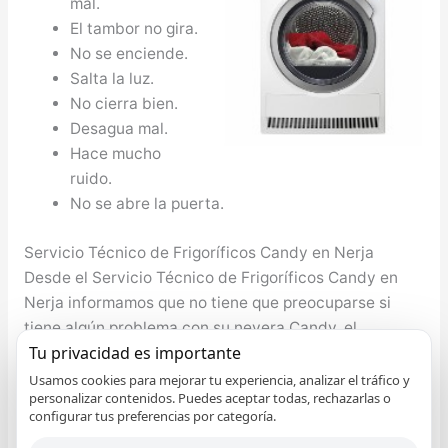
mal.
El tambor no gira.
No se enciende.
Salta la luz.
No cierra bien.
Desagua mal.
Hace mucho
ruido.
No se abre la puerta.
Servicio Técnico de Frigoríficos Candy en Nerja
Desde el Servicio Técnico de Frigoríficos Candy en
Nerja informamos que no tiene que preocuparse si
tiene algún problema con su nevera Candy, el
Tu privacidad es importante
compresor de la nevera no funciona, le falta gas al
torno, no enfría apropiadamente, etc. cualquier
Usamos cookies para mejorar tu experiencia, analizar el tráfico y
personalizar contenidos. Puedes aceptar todas, rechazarlas o
problema lo solventamos. Nuestro bienestar y el de
configurar tus preferencias por categoría.
nuestro seres queridos depende eminentemente de la