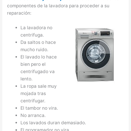
componentes de la lavadora para proceder a su
reparación:
La lavadora no
centrifuga.
Da saltos o hace
mucho ruido.
El lavado lo hace
bien pero el
centrifugado va
lento.
La ropa sale muy
mojada tras
centrifugar.
El tambor no vira.
No arranca.
Los lavados duran demasiado.
El programador no vira.