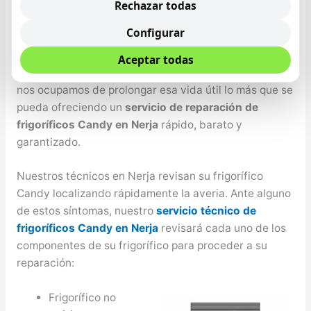
nutrición que se tenga, por lo tanto es de suma
Rechazar todas
importancia que se cuente con un frigo que conserve
Configurar
los comestibles de la mejor manera y el mayor tiempo
posible, Candy no sólo se desarrollan altas
Aceptar todas
tecnologías con un periodo de vida útil, sino además
nos ocupamos de prolongar esa vida útil lo más que se
pueda ofreciendo un
servicio de reparación de
frigoríficos Candy en Nerja
rápido, barato y
garantizado.
Nuestros técnicos en Nerja revisan su frigorífico
Candy localizando rápidamente la averia. Ante alguno
de estos síntomas, nuestro
servicio técnico de
frigoríficos Candy en Nerja
revisará cada uno de los
componentes de su frigorífico para proceder a su
reparación:
Frigorífico no