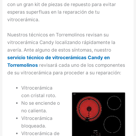
con un gran kit de piezas de repuesto para evitar
esperas superfluas en la reparación de tu
vitrocerámica.
Nuestros técnicos en Torremolinos revisan su
vitrocerámica Candy localizando rápidamente la
avería. Ante alguno de estos síntomas, nuestro
servicio técnico de vitrocerámicas Candy en
Torremolinos
revisará cada uno de los componentes
de su vitrocerámica para proceder a su reparación:
Vitrocerámica
con cristal roto.
No se enciende o
no calienta.
Vitrocerámica
bloqueada.
Vitrocerámica de