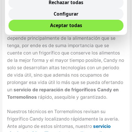
preocuparse si tiene algún inconveniente con su
Rechazar todas
nevera Candy, el torno de la nevera no funciona, le
Configurar
falta gas al compresor, no enfría apropiadamente,
etcétera cualquier inconveniente lo resolvemos.
Aceptar todas
Nuestro bienestar y el de nuestro seres queridos
depende principalmente de la alimentación que se
tenga, por ende es de suma importancia que se
cuente con un frigorífico que conserve los alimentos
de la mejor forma y el mayor tiempo posible, Candy no
solo se desarrollan altas tecnologías con un periodo
de vida útil, sino que además nos ocupamos de
prolongar esa vida útil lo más que se pueda ofertando
un
servicio de reparación de frigoríficos Candy en
Torremolinos
rápido, asequible y garantizado.
Nuestros técnicos en Torremolinos revisan su
frigorífico Candy localizando rápidamente la averia.
Ante alguno de estos síntomas, nuestro
servicio