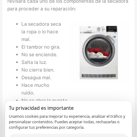
revisará cada uno de los componentes de la secadora
para proceder a su reparación:
La secadora seca
la ropa o lo hace
mal.
El tambor no gira.
No se enciende.
Salta la luz.
No cierra bien.
Desagua mal.
Hace mucho
ruido.
No se abre la puerta.
Tu privacidad es importante
Reparación de Frigoríficos Candy en Torremolinos
Usamos cookies para mejorar tu experiencia, analizar el tráfico y
personalizar contenidos. Puedes aceptar todas, rechazarlas o
Desde el Servicio Técnico de Frigos Candy en
configurar tus preferencias por categoría.
Torremolinos notificamos que no tiene que