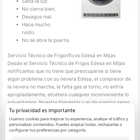
Salta la luz.
No cierra bien.
Desagua mal.
Hace mucho
ruido.
No se abre la puerta.
Servicio Técnico de Frigoríficos Edesa en Mijas
Desde el Servicio Técnico de Frigos Edesa en Mijas
notificamos que no tiene que preocuparse si tiene
algún problema con su nevera Edesa, el compresor de
la nevera no marcha, le falta gas al torno, no enfría
apropiadamente, etcétera cualquier inconveniente lo
solventamos. Nuestro bienestar y el de nuestro seres
Tu privacidad es importante
queridos depende eminentemente de la nutrición que
se tenga, por ende es de máxima importancia que se
Usamos cookies para mejorar tu experiencia, analizar el tráfico y
personalizar contenidos. Puedes aceptar todas, rechazarlas o
cuente con un frigo que conserve los comestibles de
configurar tus preferencias por categoría.
la mejor forma y el mayor tiempo posible, Edesa no