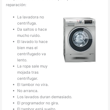
reparación:
La lavadora no
centrifuga.
Da saltos o hace
mucho ruido.
El lavado lo hace
bien mas el
centrifugado va
lento.
La ropa sale muy
mojada tras
centrifugar.
El tambor no vira.
No arranca.
Los lavados duran demasiado.
El programador no gira.
El tambor está suelto.