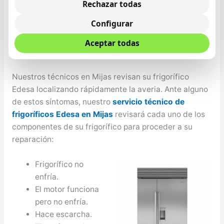
sólo se desarrollan altas tecnologías con un periodo
Rechazar todas
de vida útil, sino que además nos encargamos de
Configurar
exender esa vida útil lo más que se pueda ofertando
un
servicio de reparación de frigoríficos Edesa en
Aceptar todas
Mijas
rápido, barato y garantizado.
Nuestros técnicos en Mijas revisan su frigorífico
Edesa localizando rápidamente la averia. Ante alguno
de estos síntomas, nuestro
servicio técnico de
frigoríficos Edesa en Mijas
revisará cada uno de los
componentes de su frigorífico para proceder a su
reparación:
Frigorífico no
enfría.
El motor funciona
pero no enfría.
Hace escarcha.