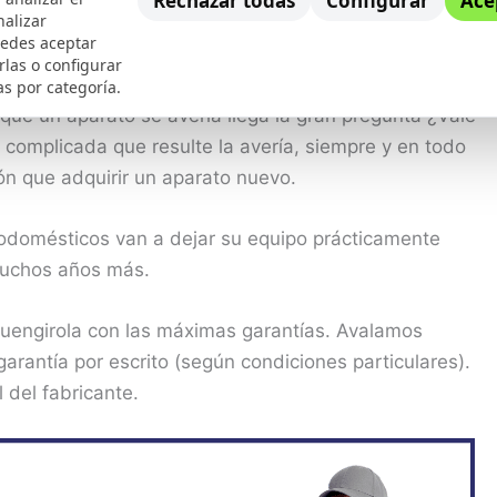
Rechazar todas
Configurar
Ace
nalizar
uedes aceptar
rlas o configurar
as por categoría.
e un aparato se avería llega la gran pregunta ¿Vale
y complicada que resulte la avería, siempre y en todo
n que adquirir un aparato nuevo.
rodomésticos van a dejar su equipo prácticamente
 muchos años más.
Fuengirola con las máximas garantías. Avalamos
rantía por escrito (según condiciones particulares).
l del fabricante.