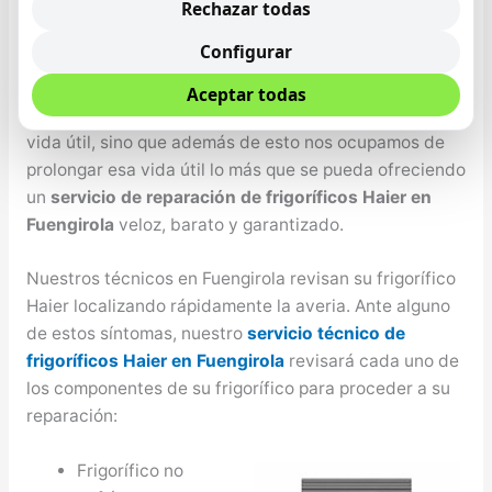
queridos depende primordialmente de la nutrición que
Rechazar todas
se tenga, por tanto es de suma importancia que se
Configurar
cuente con un frigo que conserve los alimentos de la
mejor forma y el mayor tiempo posible, Haier no solo
Aceptar todas
se desarrollan altas tecnologías con un periodo de
vida útil, sino que además de esto nos ocupamos de
prolongar esa vida útil lo más que se pueda ofreciendo
un
servicio de reparación de frigoríficos Haier en
Fuengirola
veloz, barato y garantizado.
Nuestros técnicos en Fuengirola revisan su frigorífico
Haier localizando rápidamente la averia. Ante alguno
de estos síntomas, nuestro
servicio técnico de
frigoríficos Haier en Fuengirola
revisará cada uno de
los componentes de su frigorífico para proceder a su
reparación:
Frigorífico no