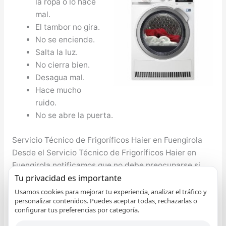
la ropa o lo hace
mal.
El tambor no gira.
No se enciende.
Salta la luz.
No cierra bien.
Desagua mal.
Hace mucho
ruido.
No se abre la puerta.
Servicio Técnico de Frigoríficos Haier en Fuengirola
Desde el Servicio Técnico de Frigoríficos Haier en
Fuengirola notificamos que no debe preocuparse si
Tu privacidad es importante
tiene algún problema con su nevera Haier, el torno de
la nevera no funciona, le falta gas al compresor, no
Usamos cookies para mejorar tu experiencia, analizar el tráfico y
personalizar contenidos. Puedes aceptar todas, rechazarlas o
enfría adecuadamente, etc. cualquier inconveniente lo
configurar tus preferencias por categoría.
solucionamos. Nuestro bienestar y el de nuestro seres