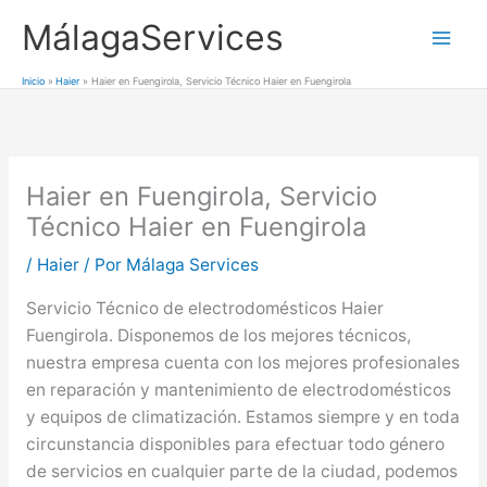
Ir
MálagaServices
al
Mai
contenido
Inicio
Haier
Haier en Fuengirola, Servicio Técnico Haier en Fuengirola
Men
Haier en Fuengirola, Servicio
Técnico Haier en Fuengirola
/
Haier
/ Por
Málaga Services
Servicio Técnico de electrodomésticos Haier
Fuengirola. Disponemos de los mejores técnicos,
nuestra empresa cuenta con los mejores profesionales
en reparación y mantenimiento de electrodomésticos
y equipos de climatización. Estamos siempre y en toda
circunstancia disponibles para efectuar todo género
de servicios en cualquier parte de la ciudad, podemos