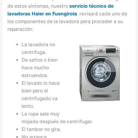
de estos síntomas, nuestro
servicio técnico de
lavadoras Haier en Fuengirola
revisará cada uno de
los componentes de la lavadora para proceder a su
reparación:
La lavadora no
centrifuga.
Da saltos o bien
hace mucho
estruendos.
El lavado lo hace
bien pero el
centrifugado va
lento.
La ropa sale muy
mojada después de centrifugar.
El tambor no gira.
No arranca.