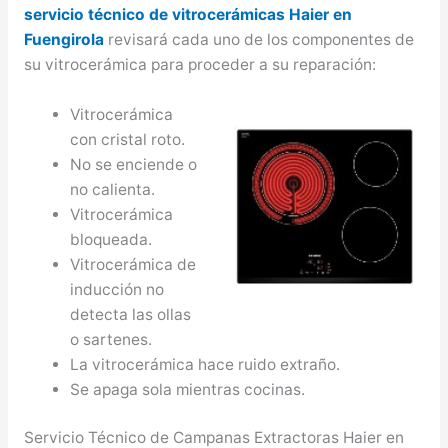
servicio técnico de vitrocerámicas Haier en
Fuengirola
revisará cada uno de los componentes de
su vitrocerámica para proceder a su reparación:
Vitrocerámica
con cristal roto.
No se enciende o
no calienta.
Vitrocerámica
bloqueada.
Vitrocerámica de
inducción no
detecta las ollas
o sartenes.
La vitrocerámica hace ruido extraño.
Se apaga sola mientras cocinas.
Servicio Técnico de Campanas Extractoras Haier en