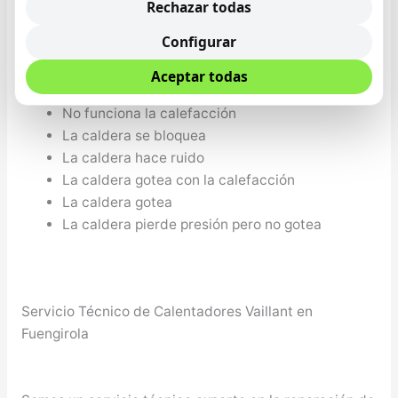
No sale agua caliente y se calientan los
Rechazar todas
radiadores
Configurar
La caldera no arranca, no hace nada
La caldera si arranca pero no sale agua caliente
Aceptar todas
No sale el agua lo suficientemente caliente
No funciona la calefacción
La caldera se bloquea
La caldera hace ruido
La caldera gotea con la calefacción
La caldera gotea
La caldera pierde presión pero no gotea
Servicio Técnico de Calentadores Vaillant en
Fuengirola