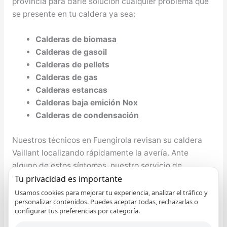
provincia para darle solución cualquier problema que
se presente en tu caldera ya sea:
Calderas de biomasa
Calderas de gasoil
Calderas de pellets
Calderas de gas
Calderas estancas
Calderas baja emición Nox
Calderas de condensación
Nuestros técnicos en Fuengirola revisan su caldera
Vaillant localizando rápidamente la avería. Ante
alguno de estos síntomas, nuestro servicio de
reparación de calderas Vaillant en Fuengirola
Tu privacidad es importante
revisará cada uno de los componentes de su aparato
Usamos cookies para mejorar tu experiencia, analizar el tráfico y
personalizar contenidos. Puedes aceptar todas, rechazarlas o
de aire acondicionado para proceder a su reparación:
configurar tus preferencias por categoría.