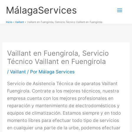
Ir
MálagaServices
al
Mai
contenido
Inicio
Vaillant
Vaillant en Fuengirola, Servicio Técnico Vaillant en Fuengirola
Men
Vaillant en Fuengirola, Servicio
Técnico Vaillant en Fuengirola
/
Vaillant
/ Por
Málaga Services
Servicio de Asistencia Técnica de aparatos Vaillant
Fuengirola. Contrate a los mejores técnicos, nuestra
empresa cuenta con los mejores profesionales en
reparación y mantenimiento de electrodomésticos y
equipos de climatización. Estamos siempre y en todo
momento libres para efectuar todo tipo de servicios
en cualquier una parte de la urbe, podemos efectuar