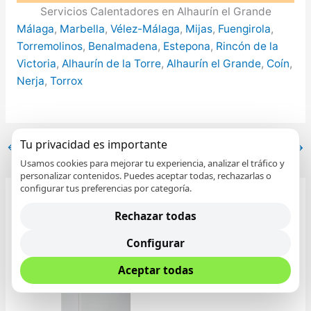
Servicios Calentadores en Alhaurín el Grande
Málaga
,
Marbella
,
Vélez-Málaga
,
Mijas
,
Fuengirola
,
Torremolinos
,
Benalmadena
,
Estepona
,
Rincón de la
Victoria
,
Alhaurín de la Torre
,
Alhaurín el Grande
,
Coín
,
Nerja
,
Torrox
Tu privacidad es importante
←
Entrada anterior
Entrada siguiente
→
Usamos cookies para mejorar tu experiencia, analizar el tráfico y
personalizar contenidos. Puedes aceptar todas, rechazarlas o
configurar tus preferencias por categoría.
Entradas relacionadas
Rechazar todas
Configurar
Aceptar todas