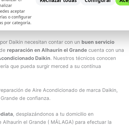
Rechazar todas
Configurar
Ace
nalizar
uedes aceptar
rlas o configurar
as por categoría.
por Daikin necesitan contar con un
buen servicio
 de
reparación en Alhaurín el Grande
cuenta con una
Acondicionado Daikin
. Nuestros técnicos conocen
vería que pueda surgir merced a su contínua
 reparación de Aire Acondicionado de marca Daikin,
l Grande de confianza.
diata
, desplazándonos a tu domicilio en
e Alhaurín el Grande ( MÁLAGA) para efectuar la