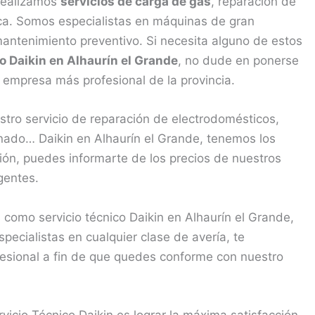
 Realizamos
servicios de carga de gas
, reparación de
nica. Somos especialistas en máquinas de gran
antenimiento preventivo. Si necesita alguno de estos
o Daikin en Alhaurín el Grande
, no dude en ponerse
empresa más profesional de la provincia.
tro servicio de reparación de electrodomésticos,
onado… Daikin en Alhaurín el Grande, tenemos los
ión, puedes informarte de los precios de nuestros
rgentes.
omo servicio técnico Daikin en Alhaurín el Grande,
ecialistas en cualquier clase de avería, te
fesional a fin de que quedes conforme con nuestro
icio Técnico Daikin es lograr la máxima satisfacción