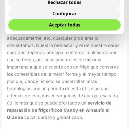
Rechazar todas
Grande
Desde el Servicio Técnico de Frigos Candy en Alhaurín
Configurar
el Grande informamos que no tiene que preocuparse si
tiene algún problema con su nevera Candy, el torno de
Aceptar todas
la nevera no marcha, le falta gas al torno, no enfría
adecuadamente, etc. cualquier problema lo
solventamos. Nuestro bienestar y el de nuestro seres
queridos depende principalmente de la alimentación
que se tenga, por consiguiente es de máxima
importancia que se cuente con un frigo que conserve
los comestibles de la mejor forma y el mayor tiempo
posible, Candy no solo se desarrollan altas
tecnologías con un periodo de vida útil, sino que
además de esto nos encargamos de alargar esa vida
útil lo más que se pueda ofertando un
servicio de
reparación de frigoríficos Candy en Alhaurín el
Grande
veloz, barato y garantizado.