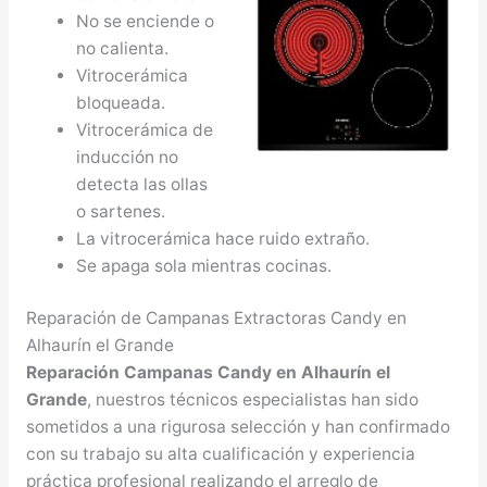
No se enciende o
no calienta.
Vitrocerámica
bloqueada.
Vitrocerámica de
inducción no
detecta las ollas
o sartenes.
La vitrocerámica hace ruido extraño.
Se apaga sola mientras cocinas.
Reparación de Campanas Extractoras Candy en
Alhaurín el Grande
Reparación Campanas Candy en Alhaurín el
Grande
, nuestros técnicos especialistas han sido
sometidos a una rigurosa selección y han confirmado
con su trabajo su alta cualificación y experiencia
práctica profesional realizando el arreglo de