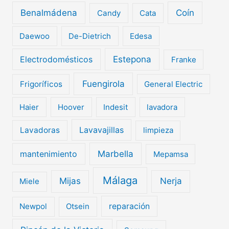
Benalmádena
Coín
Candy
Cata
Daewoo
De-Dietrich
Edesa
Electrodomésticos
Estepona
Franke
Fuengirola
Frigoríficos
General Electric
Haier
Hoover
Indesit
lavadora
Lavavajillas
Lavadoras
limpieza
mantenimiento
Marbella
Mepamsa
Málaga
Mijas
Nerja
Miele
Newpol
Otsein
reparación