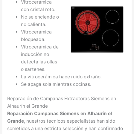
Vitrocerámica
con cristal roto.
No se enciende o
no calienta.
Vitrocerámica
bloqueada.
Vitrocerámica de
inducción no
detecta las ollas
o sartenes.
La vitrocerámica hace ruido extraño.
Se apaga sola mientras cocinas.
Reparación de Campanas Extractoras Siemens en
Alhaurín el Grande
Reparación Campanas Siemens en Alhaurín el
Grande
, nuestros técnicos especialistas han sido
sometidos a una estricta selección y han confirmado