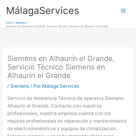
Ir
MálagaServices
al
Mai
contenido
Inicio
Siemens
Siemens en Alhaurín el Grande, Servicio Técnico Siemens en Alhaurín el Grande
Men
Siemens en Alhaurín el Grande,
Servicio Técnico Siemens en
Alhaurín el Grande
/
Siemens
/ Por
Málaga Services
Servicio de Asistencia Técnica de aparatos Siemens
Alhaurín el Grande. Contacte con nuestros
profesionales, nuestra empresa cuenta con los
mejores profesionales en reparación y mantenimiento
de electrodomésticos y equipos de climatización.