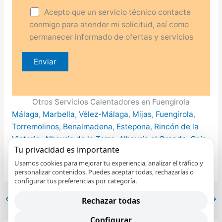
Acepto que un servicio técnico contacte
conmigo para atender mi solicitud, así como
permanecer informado de ofertas y servicios
Otros Servicios Calentadores en Fuengirola
Málaga
,
Marbella
,
Vélez-Málaga
,
Mijas
,
Fuengirola
,
Torremolinos
,
Benalmadena
,
Estepona
,
Rincón de la
Victoria
,
Alhaurín de la Torre
,
Alhaurín el Grande
,
Coín
,
Tu privacidad es importante
Nerja
,
Torrox
Usamos cookies para mejorar tu experiencia, analizar el tráfico y
personalizar contenidos. Puedes aceptar todas, rechazarlas o
configurar tus preferencias por categoría.
←
Entrada anterior
Entrada siguiente
→
Rechazar todas
Configurar