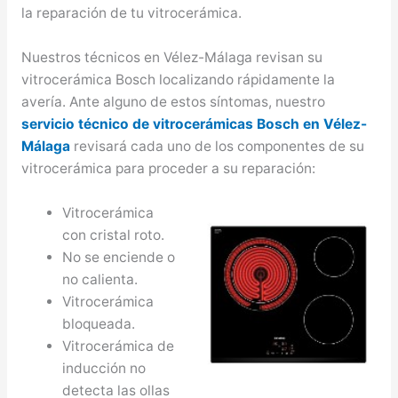
la reparación de tu vitrocerámica.
Nuestros técnicos en Vélez-Málaga revisan su
vitrocerámica Bosch localizando rápidamente la
avería. Ante alguno de estos síntomas, nuestro
servicio técnico de vitrocerámicas Bosch en Vélez-
Málaga
revisará cada uno de los componentes de su
vitrocerámica para proceder a su reparación:
Vitrocerámica
con cristal roto.
No se enciende o
no calienta.
Vitrocerámica
bloqueada.
Vitrocerámica de
inducción no
detecta las ollas