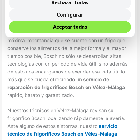
compresor de la nevera no marcha, le falta gas al
Rechazar todas
torno, no enfría adecuadamente, etcétera cualquier
Configurar
problema lo solucionamos. Nuestro bienestar y el de
nuestro seres queridos depende primordialmente de
Aceptar todas
la alimentación que se tenga, por lo tanto es de
máxima importancia que se cuente con un frigo que
conserve los alimentos de la mejor forma y el mayor
tiempo posible, Bosch no sólo se desarrollan altas
tecnologías con un periodo de vida útil, sino además
de esto nos encargamos de exender esa vida útil lo
más que se pueda ofreciendo un
servicio de
reparación de frigoríficos Bosch en Vélez-Málaga
rápido, barato y garantizado.
Nuestros técnicos en Vélez-Málaga revisan su
frigorífico Bosch localizando rápidamente la averia.
Ante alguno de estos síntomas, nuestro
servicio
técnico de frigoríficos Bosch en Vélez-Málaga