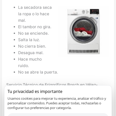
La secadora seca
la ropa o lo hace
mal.
El tambor no gira.
No se enciende.
Salta la luz.
No cierra bien.
Desagua mal.
Hace mucho
ruido.
No se abre la puerta.
Servicio Técnico de Frigoríficos Bosch en Vélez-
Tu privacidad es importante
Málaga
Desde el Servicio Técnico de Frigos Bosch en Vélez-
Usamos cookies para mejorar tu experiencia, analizar el tráfico y
personalizar contenidos. Puedes aceptar todas, rechazarlas o
Málaga notificamos que no tiene que preocuparse si
configurar tus preferencias por categoría.
tiene algún problema con su nevera Bosch, el