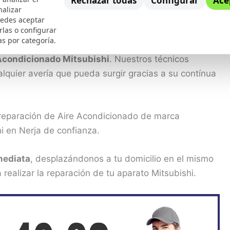
Rechazar todas
Configurar
Ace
nalizar
uedes aceptar
 por Mitsubishi necesitan contar con un
buen
rlas o configurar
as por categoría.
 servicio de
reparación en Nerja
cuenta con una
 Acondicionado Mitsubishi
. Nuestros técnicos
lquier avería que pueda surgir gracias a su contínua
 reparación de Aire Acondicionado de marca
hi en Nerja de confianza.
mediata
, desplazándonos a tu domicilio en el mismo
realizar la reparación de tu aparato Mitsubishi.