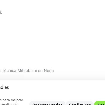
i.
a Técnica Mitsubishi en Nerja
ad es
s para mejorar
 analizar el