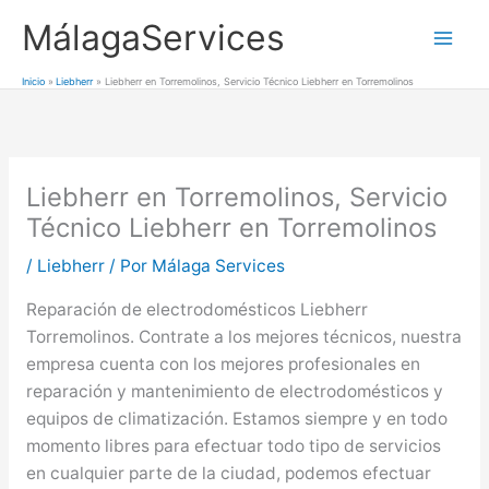
Ir
MálagaServices
al
Mai
contenido
Inicio
Liebherr
Liebherr en Torremolinos, Servicio Técnico Liebherr en Torremolinos
Men
Liebherr en Torremolinos, Servicio
Técnico Liebherr en Torremolinos
/
Liebherr
/ Por
Málaga Services
Reparación de electrodomésticos Liebherr
Torremolinos. Contrate a los mejores técnicos, nuestra
empresa cuenta con los mejores profesionales en
reparación y mantenimiento de electrodomésticos y
equipos de climatización. Estamos siempre y en todo
momento libres para efectuar todo tipo de servicios
en cualquier parte de la ciudad, podemos efectuar