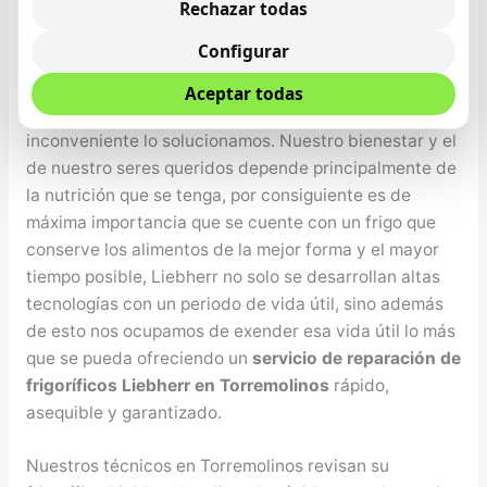
Desde el Servicio Técnico de Frigos Liebherr en
Rechazar todas
Torremolinos informamos que no debe preocuparse si
Configurar
tiene algún inconveniente con su nevera Liebherr, el
compresor de la nevera no funciona, le falta gas al
Aceptar todas
torno, no enfría apropiadamente, etcétera cualquier
inconveniente lo solucionamos. Nuestro bienestar y el
de nuestro seres queridos depende principalmente de
la nutrición que se tenga, por consiguiente es de
máxima importancia que se cuente con un frigo que
conserve los alimentos de la mejor forma y el mayor
tiempo posible, Liebherr no solo se desarrollan altas
tecnologías con un periodo de vida útil, sino además
de esto nos ocupamos de exender esa vida útil lo más
que se pueda ofreciendo un
servicio de reparación de
frigoríficos Liebherr en Torremolinos
rápido,
asequible y garantizado.
Nuestros técnicos en Torremolinos revisan su