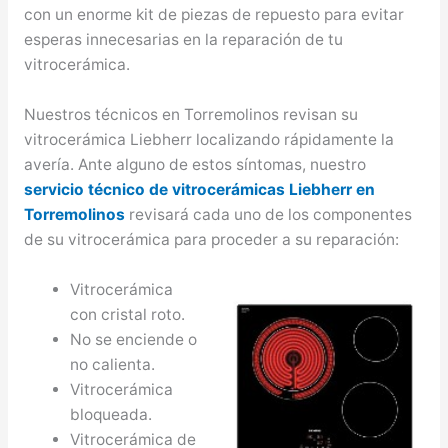
con un enorme kit de piezas de repuesto para evitar
esperas innecesarias en la reparación de tu
vitrocerámica.
Nuestros técnicos en Torremolinos revisan su
vitrocerámica Liebherr localizando rápidamente la
avería. Ante alguno de estos síntomas, nuestro
servicio técnico de vitrocerámicas Liebherr en
Torremolinos
revisará cada uno de los componentes
de su vitrocerámica para proceder a su reparación:
Vitrocerámica
con cristal roto.
No se enciende o
no calienta.
Vitrocerámica
bloqueada.
Vitrocerámica de