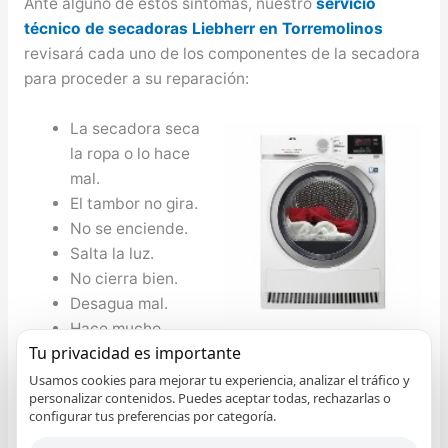
Ante alguno de estos síntomas, nuestro
servicio
técnico de secadoras Liebherr en Torremolinos
revisará cada uno de los componentes de la secadora
para proceder a su reparación:
La secadora seca
la ropa o lo hace
mal.
El tambor no gira.
No se enciende.
Salta la luz.
No cierra bien.
Desagua mal.
Hace mucho
Tu privacidad es importante
ruido.
No se abre la puerta.
Usamos cookies para mejorar tu experiencia, analizar el tráfico y
personalizar contenidos. Puedes aceptar todas, rechazarlas o
configurar tus preferencias por categoría.
Reparación de Frigoríficos Liebherr en Torremolinos