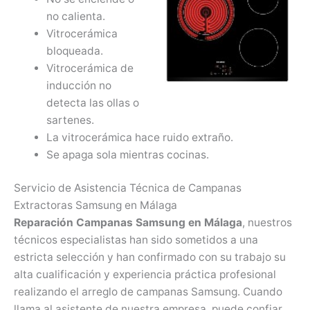
no calienta.
Vitrocerámica
bloqueada.
Vitrocerámica de
inducción no
detecta las ollas o
sartenes.
La vitrocerámica hace ruido extraño.
Se apaga sola mientras cocinas.
Servicio de Asistencia Técnica de Campanas
Extractoras Samsung en Málaga
Reparación Campanas Samsung en Málaga
, nuestros
técnicos especialistas han sido sometidos a una
estricta selección y han confirmado con su trabajo su
alta cualificación y experiencia práctica profesional
realizando el arreglo de campanas Samsung. Cuando
llama al asistente de nuestra empresa, puede confiar