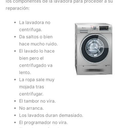
los componentes de la lavadora para proceder a su
reparación:
La lavadora no
centrifuga.
Da saltos o bien
hace mucho ruido.
El lavado lo hace
bien pero el
centrifugado va
lento.
La ropa sale muy
mojada tras
centrifugar.
El tambor no vira.
No arranca.
Los lavados duran demasiado.
El programador no vira.