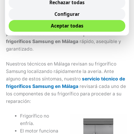
Rechazar todas
los alimentos de la mejor forma y el mayor tiempo
posible, Samsung no solo se desarrollan altas
Configurar
tecnologías con un periodo de vida útil, sino además
Aceptar todas
nos encargamos de alargar esa vida útil lo más que se
pueda ofreciendo un
servicio de reparación de
frigoríficos Samsung en Málaga
rápido, asequible y
garantizado.
Nuestros técnicos en Málaga revisan su frigorífico
Samsung localizando rápidamente la averia. Ante
alguno de estos síntomas, nuestro
servicio técnico de
frigoríficos Samsung en Málaga
revisará cada uno de
los componentes de su frigorífico para proceder a su
reparación:
Frigorífico no
enfría.
El motor funciona