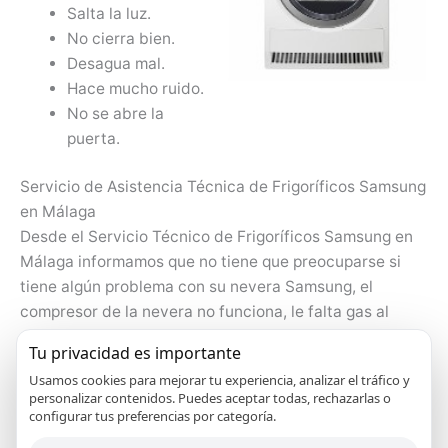
Salta la luz.
No cierra bien.
Desagua mal.
Hace mucho ruido.
No se abre la
puerta.
Servicio de Asistencia Técnica de Frigoríficos Samsung
en Málaga
Desde el Servicio Técnico de Frigoríficos Samsung en
Málaga informamos que no tiene que preocuparse si
tiene algún problema con su nevera Samsung, el
compresor de la nevera no funciona, le falta gas al
compresor, no enfría apropiadamente, etcétera
Tu privacidad es importante
cualquier problema lo resolvemos. Nuestro bienestar y
Usamos cookies para mejorar tu experiencia, analizar el tráfico y
el de nuestro seres queridos depende primordialmente
personalizar contenidos. Puedes aceptar todas, rechazarlas o
de la nutrición que se tenga, por tanto es de máxima
configurar tus preferencias por categoría.
importancia que se cuente con un frigo que conserve