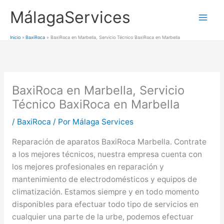
Ir
MálagaServices
al
Mai
contenido
Inicio
BaxiRoca
BaxiRoca en Marbella, Servicio Técnico BaxiRoca en Marbella
Men
BaxiRoca en Marbella, Servicio
Técnico BaxiRoca en Marbella
/
BaxiRoca
/ Por
Málaga Services
Reparación de aparatos BaxiRoca Marbella. Contrate
a los mejores técnicos, nuestra empresa cuenta con
los mejores profesionales en reparación y
mantenimiento de electrodomésticos y equipos de
climatización. Estamos siempre y en todo momento
disponibles para efectuar todo tipo de servicios en
cualquier una parte de la urbe, podemos efectuar