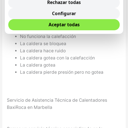
No sale agua caliente y se calientan los
Rechazar todas
radiadores
Configurar
La caldera no arranca, no hace nada
La caldera si arranca pero no sale agua caliente
Aceptar todas
No sale el agua lo suficientemente caliente
No funciona la calefacción
La caldera se bloquea
La caldera hace ruido
La caldera gotea con la calefacción
La caldera gotea
La caldera pierde presión pero no gotea
Servicio de Asistencia Técnica de Calentadores
BaxiRoca en Marbella