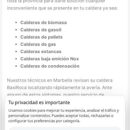
toda la provincia para darle solución cualquier
inconveniente que se presente en tu caldera ya sea:
Calderas de biomasa
Calderas de gasoil
Calderas de pellets
Calderas de gas
Calderas estancas
Calderas baja emición Nox
Calderas de condensación
Nuestros técnicos en Marbella revisan su caldera
BaxiRoca localizando rápidamente la avería. Ante
alguno de estos síntomas, nuestro servicio de
reparación de calderas BaxiRoca en Marbella
Tu privacidad es importante
revisará cada uno de los componentes de su aparato
Usamos cookies para mejorar tu experiencia, analizar el tráfico y
personalizar contenidos. Puedes aceptar todas, rechazarlas o
de aire acondicionado para proceder a su reparación:
configurar tus preferencias por categoría.