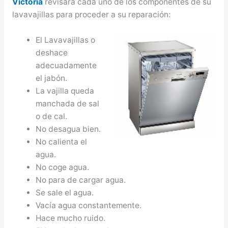
Victoria
revisará cada uno de los componentes de su
lavavajillas para proceder a su reparación:
El Lavavajillas o
deshace
adecuadamente
el jabón.
La vajilla queda
manchada de sal
o de cal.
No desagua bien.
No calienta el
agua.
No coge agua.
No para de cargar agua.
Se sale el agua.
Vacía agua constantemente.
Hace mucho ruido.