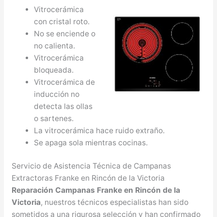
Vitrocerámica
con cristal roto.
No se enciende o
no calienta.
Vitrocerámica
bloqueada.
Vitrocerámica de
inducción no
detecta las ollas
o sartenes.
La vitrocerámica hace ruido extraño.
Se apaga sola mientras cocinas.
Servicio de Asistencia Técnica de Campanas
Extractoras Franke en Rincón de la Victoria
Reparación Campanas Franke en Rincón de la
Victoria
, nuestros técnicos especialistas han sido
sometidos a una rigurosa selección y han confirmado