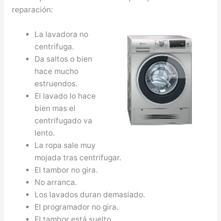
reparación:
La lavadora no
centrifuga.
Da saltos o bien
hace mucho
estruendos.
El lavado lo hace
bien mas el
centrifugado va
lento.
La ropa sale muy
mojada tras centrifugar.
El tambor no gira.
No arranca.
Los lavados duran demasiado.
El programador no gira.
El tambor está suelto.