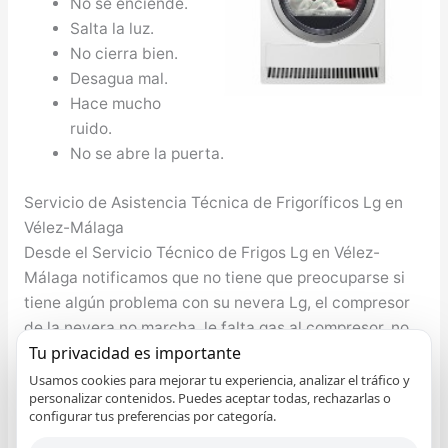
No se enciende.
Salta la luz.
No cierra bien.
Desagua mal.
Hace mucho
ruido.
No se abre la puerta.
Servicio de Asistencia Técnica de Frigoríficos Lg en
Vélez-Málaga
Desde el Servicio Técnico de Frigos Lg en Vélez-
Málaga notificamos que no tiene que preocuparse si
tiene algún problema con su nevera Lg, el compresor
de la nevera no marcha, le falta gas al compresor, no
Tu privacidad es importante
enfría apropiadamente, etcétera cualquier
inconveniente lo solucionamos. Nuestro bienestar y el
Usamos cookies para mejorar tu experiencia, analizar el tráfico y
personalizar contenidos. Puedes aceptar todas, rechazarlas o
de nuestro seres queridos depende eminentemente
configurar tus preferencias por categoría.
de la alimentación que se tenga, por consiguiente es