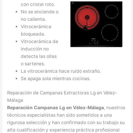
con cristal roto.
No se enciende o
no calienta.
Vitrocerámica
bloqueada.
Vitrocerámica de
inducción no
detecta las ollas
o sartenes.
La vitrocerámica hace ruido extraño.
Se apaga sola mientras cocinas.
Reparación de Campanas Extractoras Lg en Vélez-
Málaga
Reparación Campanas Lg en Vélez-Málaga
, nuestros
técnicos especialistas han sido sometidos a una
rigurosa selección y han confirmado con su trabajo su
alta cualificación y experiencia práctica profesional