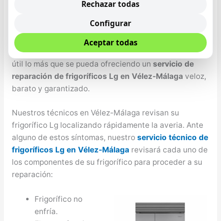
de máxima importancia que se cuente con un
Rechazar todas
frigorífico que conserve los alimentos de la mejor
Configurar
forma y el mayor tiempo posible, Lg no sólo se
desarrollan altas tecnologías con un periodo de vida
Aceptar todas
útil, sino además nos encargamos de alargar esa vida
útil lo más que se pueda ofreciendo un
servicio de
reparación de frigoríficos Lg en Vélez-Málaga
veloz,
barato y garantizado.
Nuestros técnicos en Vélez-Málaga revisan su
frigorífico Lg localizando rápidamente la averia. Ante
alguno de estos síntomas, nuestro
servicio técnico de
frigoríficos Lg en Vélez-Málaga
revisará cada uno de
los componentes de su frigorífico para proceder a su
reparación:
Frigorífico no
enfría.