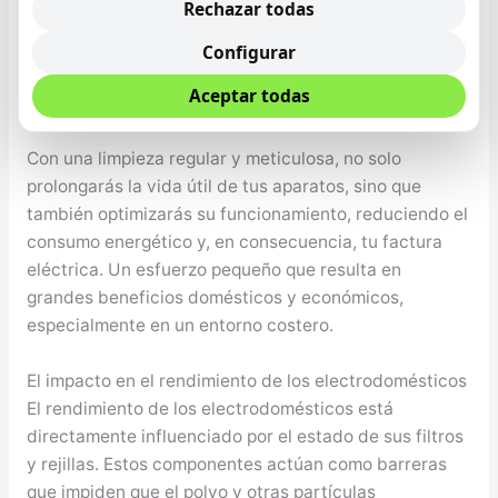
Rechazar todas
mantenimiento o necesitas ayuda profesional,
consulta con servicios locales como Malaga Services
Configurar
para recibir asesoramiento experto y asegurar el
Aceptar todas
cuidado adecuado de tus electrodomésticos.
Con una limpieza regular y meticulosa, no solo
prolongarás la vida útil de tus aparatos, sino que
también optimizarás su funcionamiento, reduciendo el
consumo energético y, en consecuencia, tu factura
eléctrica. Un esfuerzo pequeño que resulta en
grandes beneficios domésticos y económicos,
especialmente en un entorno costero.
El impacto en el rendimiento de los electrodomésticos
El rendimiento de los electrodomésticos está
directamente influenciado por el estado de sus filtros
y rejillas. Estos componentes actúan como barreras
que impiden que el polvo y otras partículas