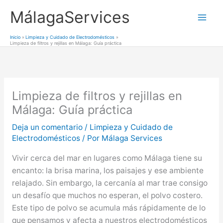
Ir
MálagaServices
al
Mai
contenido
Inicio
Limpieza y Cuidado de Electrodomésticos
Limpieza de filtros y rejillas en Málaga: Guía práctica
Men
Limpieza de filtros y rejillas en
Málaga: Guía práctica
Deja un comentario
/
Limpieza y Cuidado de
Electrodomésticos
/ Por
Málaga Services
Vivir cerca del mar en lugares como Málaga tiene su
encanto: la brisa marina, los paisajes y ese ambiente
relajado. Sin embargo, la cercanía al mar trae consigo
un desafío que muchos no esperan, el polvo costero.
Este tipo de polvo se acumula más rápidamente de lo
que pensamos y afecta a nuestros electrodomésticos