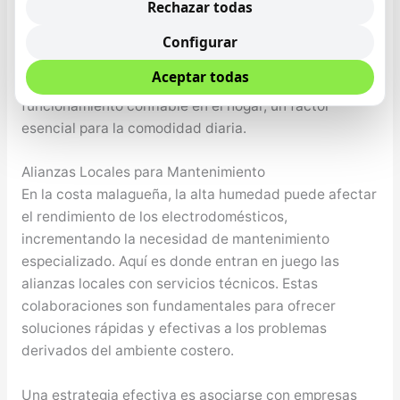
Rechazar todas
útil de los electrodomésticos, reducir el coste total de
propiedad y evitar las complicaciones de una
Configurar
reparación tardía. Esto no solo protege la inversión en
Aceptar todas
nuestros dispositivos, sino que también garantiza un
funcionamiento confiable en el hogar, un factor
esencial para la comodidad diaria.
Alianzas Locales para Mantenimiento
En la costa malagueña, la alta humedad puede afectar
el rendimiento de los electrodomésticos,
incrementando la necesidad de mantenimiento
especializado. Aquí es donde entran en juego las
alianzas locales con servicios técnicos. Estas
colaboraciones son fundamentales para ofrecer
soluciones rápidas y efectivas a los problemas
derivados del ambiente costero.
Una estrategia efectiva es asociarse con empresas