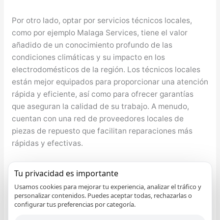
Por otro lado, optar por servicios técnicos locales,
como por ejemplo Malaga Services, tiene el valor
añadido de un conocimiento profundo de las
condiciones climáticas y su impacto en los
electrodomésticos de la región. Los técnicos locales
están mejor equipados para proporcionar una atención
rápida y eficiente, así como para ofrecer garantías
que aseguran la calidad de su trabajo. A menudo,
cuentan con una red de proveedores locales de
piezas de repuesto que facilitan reparaciones más
rápidas y efectivas.
aunque vivir cerca del mar aporta beneficios
Tu privacidad es importante
invaluables, también requiere de un enfoque
Usamos cookies para mejorar tu experiencia, analizar el tráfico y
particular para mantener los electrodomésticos en
personalizar contenidos. Puedes aceptar todas, rechazarlas o
óptimas condiciones. Acudir regularmente a un
configurar tus preferencias por categoría.
servicio técnico especializado puede extender la vida