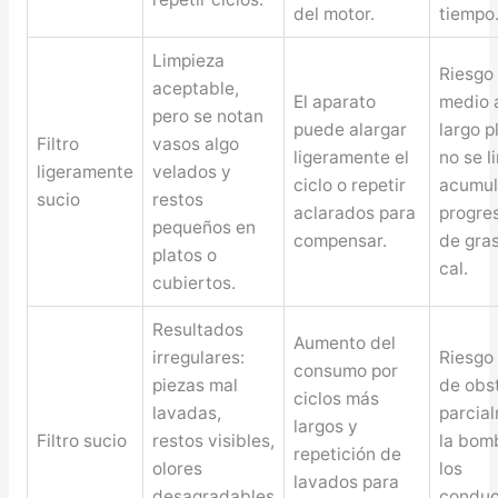
del motor.
tiempo
Limpieza
Riesgo
aceptable,
El aparato
medio 
pero se notan
puede alargar
largo p
Filtro
vasos algo
ligeramente el
no se l
ligeramente
velados y
ciclo o repetir
acumul
sucio
restos
aclarados para
progre
pequeños en
compensar.
de gra
platos o
cal.
cubiertos.
Resultados
Aumento del
irregulares:
Riesgo 
consumo por
piezas mal
de obst
ciclos más
lavadas,
parcia
largos y
Filtro sucio
restos visibles,
la bom
repetición de
olores
los
lavados para
desagradables
conduc