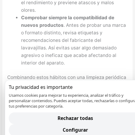
el rendimiento y previene atascos y malos
olores.
Comprobar siempre la compatibilidad de
nuevos productos
. Antes de probar una marca
o formato distinto, revisa etiquetas y
recomendaciones del fabricante del
lavavajillas. Así evitas usar algo demasiado
agresivo o ineficaz que acabe afectando al
interior del aparato.
Combinando estos hábitos con una limpieza periódica
de filtros y una carga correcta de la vajilla, el
Tu privacidad es importante
lavavajillas trabaja más desahogado y eficiente. Con
Usamos cookies para mejorar tu experiencia, analizar el tráfico y
menos esfuerzo para los componentes internos, se
personalizar contenidos. Puedes aceptar todas, rechazarlas o configur
tus preferencias por categoría.
reduce el riesgo de averías y se alarga la vida útil del
aparato, a la vez que se consigue una limpieza más
Rechazar todas
uniforme en cada ciclo.
Configurar