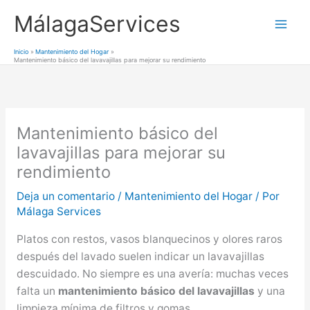
Ir
MálagaServices
al
Mai
contenido
Inicio
Mantenimiento del Hogar
Mantenimiento básico del lavavajillas para mejorar su rendimiento
Men
Mantenimiento básico del
lavavajillas para mejorar su
rendimiento
Deja un comentario
/
Mantenimiento del Hogar
/ Por
Málaga Services
Platos con restos, vasos blanquecinos y olores raros
después del lavado suelen indicar un lavavajillas
descuidado. No siempre es una avería: muchas veces
falta un
mantenimiento básico del lavavajillas
y una
limpieza mínima de filtros y gomas.