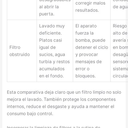
corregir malos
al abrir la
de agu
resultados.
puerta.
Lavado muy
El aparato
Riesgo
deficiente.
fuerza la
alto de
Platos casi
bomba, puede
avería 
Filtro
igual de
detener el ciclo
en bom
obstruido
sucios, agua
y provocar
desagü
turbia y restos
mensajes de
sensor
acumulados
error o
sistem
en el fondo.
bloqueos.
circula
Esta comparativa deja claro que un filtro limpio no solo
mejora el lavado. También protege los componentes
internos, reduce el desgaste y ayuda a mantener el
consumo bajo control.
Incorporar la limpieza de filtros a la rutina de