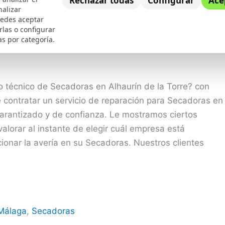
Rechazar todas
Configurar
Ace
nalizar
uedes aceptar
eparación de Secadoras en Alhaurín
rlas o configurar
as por categoría.
o técnico de Secadoras en Alhaurín de la Torre? con
 contratar un servicio de reparación para Secadoras en
garantizado y de confianza. Le mostramos ciertos
alorar al instante de elegir cuál empresa está
ionar la avería en su Secadoras. Nuestros clientes
Málaga
,
Secadoras