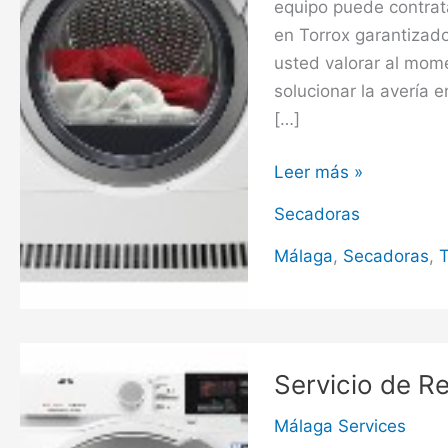
equipo puede contrata
en Torrox garantizad
usted valorar al mom
solucionar la avería 
[…]
Servicio
Leer más »
de
Secadoras
Reparación
de
Málaga
,
Secadoras
,
T
Secadoras
en
Torrox
Servicio de R
Málaga Services