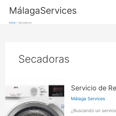
Ir
MálagaServices
al
contenido
Inicio
Secadoras
Secadoras
Servicio de R
Málaga Services
¿Buscando un servici