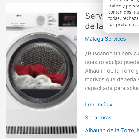
Alhaurín
tráfico y perso
el
contenidos. P
Servicio de R
todas, rechaza
Grande
de la Torre
tus preferenci
Málaga Services
¿Buscando un servici
nuestro equipo puede
Alhaurín de la Torre 
motivos que debería v
capacitada para soluc
Servicio
Leer más »
de
Secadoras
Reparación
de
Alhaurín de la Torre
,