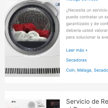
¿Necesita un servici
puede contratar un s
garantizado y de con
debería usted valorar
para solucionar la av
Servicio
Leer más »
de
Secadoras
Reparación
de
Coín
,
Málaga
,
Secado
Secadoras
en
Coín
Servicio de R