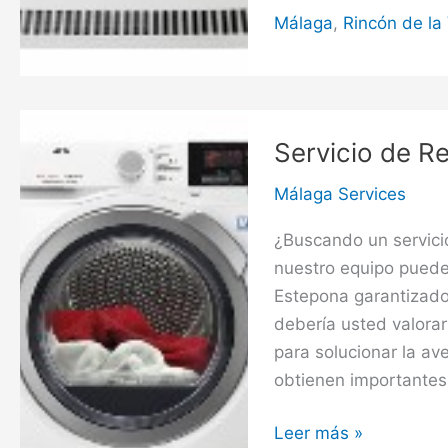
de
Málaga
,
Rincón de la 
Secadoras
en
Rincón
de
Servicio de R
la
Victoria
Málaga Services
¿Buscando un servici
nuestro equipo puede
Estepona garantizado
debería usted valora
para solucionar la av
obtienen importantes
Servicio
Leer más »