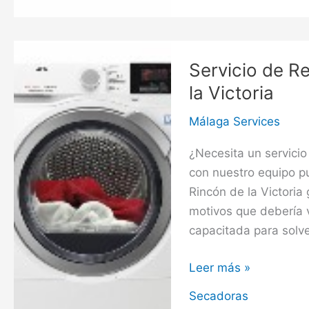
Secadoras
en
Alhaurín
de
Servicio de R
la
la Victoria
Torre
Málaga Services
¿Necesita un servicio
con nuestro equipo p
Rincón de la Victoria
motivos que debería v
capacitada para solve
Servicio
Leer más »
de
Secadoras
Reparación