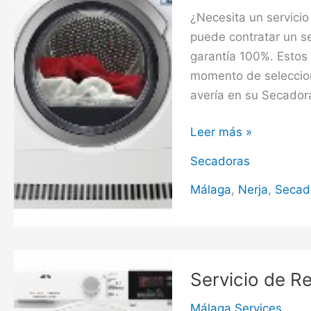
¿Necesita un servici
puede contratar un s
garantía 100%. Estos 
momento de seleccion
avería en su Secadora
Servicio
Leer más »
de
Secadoras
Reparación
de
Málaga
,
Nerja
,
Secad
Secadoras
en
Nerja
Servicio de R
Málaga Services