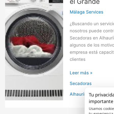
el Grande
Málaga Services
¿Buscando un servici
nosotros puede contra
Secadoras en Alhaurí
algunos de los motiv
empresa está capacit
clientes
Servicio
Leer más »
de
Secadoras
Reparación
de
Alhaurín el Grande
,
M
Tu privacid
importante
Secadoras
en
Usamos cookie
tu experiencia,