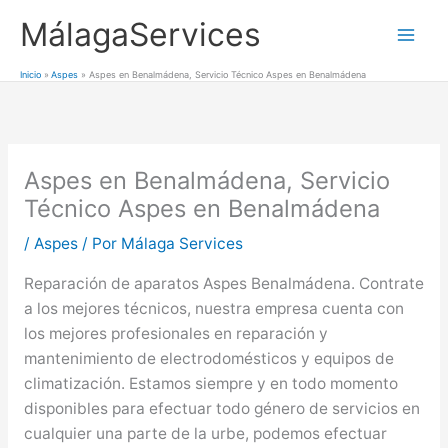
Ir
MálagaServices
al
Mai
contenido
Inicio
Aspes
Aspes en Benalmádena, Servicio Técnico Aspes en Benalmádena
Men
Aspes en Benalmádena, Servicio
Técnico Aspes en Benalmádena
/
Aspes
/ Por
Málaga Services
Reparación de aparatos Aspes Benalmádena. Contrate
a los mejores técnicos, nuestra empresa cuenta con
los mejores profesionales en reparación y
mantenimiento de electrodomésticos y equipos de
climatización. Estamos siempre y en todo momento
disponibles para efectuar todo género de servicios en
cualquier una parte de la urbe, podemos efectuar