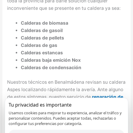
toda la provincia para darle solución cualquier
inconveniente que se presente en tu caldera ya sea:
Calderas de biomasa
Calderas de gasoil
Calderas de pellets
Calderas de gas
Calderas estancas
Calderas baja emición Nox
Calderas de condensación
Nuestros técnicos en Benalmádena revisan su caldera
Aspes localizando rápidamente la avería. Ante alguno
de estos síntomas, nuestro servicio de
reparación de
calderas Aspes en Benalmádena
revisará cada uno
Tu privacidad es importante
de los componentes de su aparato de aire
Usamos cookies para mejorar tu experiencia, analizar el tráfico y
personalizar contenidos. Puedes aceptar todas, rechazarlas o
acondicionado para proceder a su reparación:
configurar tus preferencias por categoría.