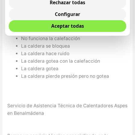
No sale agua caliente y se calientan los
Rechazar todas
radiadores
Configurar
La caldera no arranca, no hace nada
La caldera si arranca pero no sale agua caliente
Aceptar todas
No sale el agua lo suficientemente caliente
No funciona la calefacción
La caldera se bloquea
La caldera hace ruido
La caldera gotea con la calefacción
La caldera gotea
La caldera pierde presión pero no gotea
Servicio de Asistencia Técnica de Calentadores Aspes
en Benalmádena