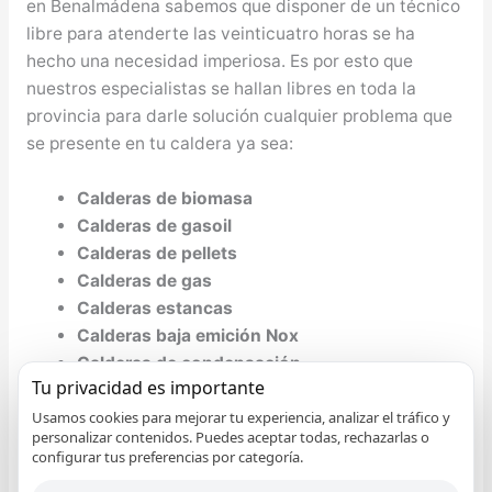
en Benalmádena sabemos que disponer de un técnico
libre para atenderte las veinticuatro horas se ha
hecho una necesidad imperiosa. Es por esto que
nuestros especialistas se hallan libres en toda la
provincia para darle solución cualquier problema que
se presente en tu caldera ya sea:
Calderas de biomasa
Calderas de gasoil
Calderas de pellets
Calderas de gas
Calderas estancas
Calderas baja emición Nox
Calderas de condensación
Tu privacidad es importante
Nuestros técnicos en Benalmádena revisan su caldera
Usamos cookies para mejorar tu experiencia, analizar el tráfico y
personalizar contenidos. Puedes aceptar todas, rechazarlas o
Atermycal localizando rápidamente la avería. Ante
configurar tus preferencias por categoría.
alguno de estos síntomas, nuestro servicio de