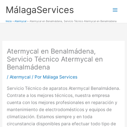
Ir
MálagaServices
al
Mai
contenido
Inicio
Atermycal
Atermycal en Benalmádena, Servicio Técnico Atermycal en Benalmádena
Men
Atermycal en Benalmádena,
Servicio Técnico Atermycal en
Benalmádena
/
Atermycal
/ Por
Málaga Services
Servicio Técnico de aparatos Atermycal Benalmádena.
Contrate a los mejores técnicos, nuestra empresa
cuenta con los mejores profesionales en reparación y
mantenimiento de electrodomésticos y equipos de
climatización. Estamos siempre y en toda
circunstancia disponibles para efectuar todo tipo de