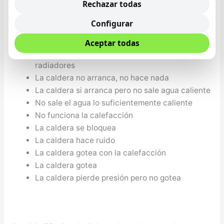
reparación de calderas Atermycal en Benalmádena
Rechazar todas
revisará cada uno de los componentes de su aparato
Configurar
de aire acondicionado para proceder a su reparación:
Aceptar todas
No sale agua caliente y se calientan los
radiadores
La caldera no arranca, no hace nada
La caldera si arranca pero no sale agua caliente
No sale el agua lo suficientemente caliente
No funciona la calefacción
La caldera se bloquea
La caldera hace ruido
La caldera gotea con la calefacción
La caldera gotea
La caldera pierde presión pero no gotea