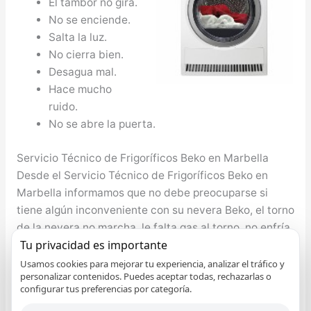
El tambor no gira.
No se enciende.
Salta la luz.
No cierra bien.
Desagua mal.
Hace mucho
ruido.
No se abre la puerta.
Servicio Técnico de Frigoríficos Beko en Marbella
Desde el Servicio Técnico de Frigoríficos Beko en
Marbella informamos que no debe preocuparse si
tiene algún inconveniente con su nevera Beko, el torno
de la nevera no marcha, le falta gas al torno, no enfría
Tu privacidad es importante
adecuadamente, etc. cualquier problema lo
resolvemos. Nuestro bienestar y el de nuestro seres
Usamos cookies para mejorar tu experiencia, analizar el tráfico y
personalizar contenidos. Puedes aceptar todas, rechazarlas o
queridos depende eminentemente de la nutrición que
configurar tus preferencias por categoría.
se tenga, por ende es de máxima importancia que se