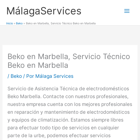
Ir
MálagaServices
al
Mai
contenido
Inicio
Beko
Beko en Marbella, Servicio Técnico Beko en Marbella
Men
Beko en Marbella, Servicio Técnico
Beko en Marbella
/
Beko
/ Por
Málaga Services
Servicio de Asistencia Técnica de electrodomésticos
Beko Marbella. Contacte con nuestros profesionales,
nuestra empresa cuenta con los mejores profesionales
en reparación y mantenimiento de electrodomésticos
y equipos de climatización. Estamos siempre libres
para efectuar todo tipo de servicios en cualquier
parte de la urbe, podemos efectuar servicios