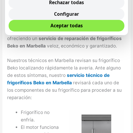
cuente con un frigorífico que conserve los alimentos
Rechazar todas
de la mejor forma y el mayor tiempo posible, Beko no
Configurar
solo se desarrollan altas tecnologías con un periodo
de vida útil, sino que además de esto nos ocupamos
Aceptar todas
de alargar esa vida útil lo más que se pueda
ofreciendo un
servicio de reparación de frigoríficos
Beko en Marbella
veloz, económico y garantizado.
Nuestros técnicos en Marbella revisan su frigorífico
Beko localizando rápidamente la averia. Ante alguno
de estos síntomas, nuestro
servicio técnico de
frigoríficos Beko en Marbella
revisará cada uno de
los componentes de su frigorífico para proceder a su
reparación:
Frigorífico no
enfría.
El motor funciona