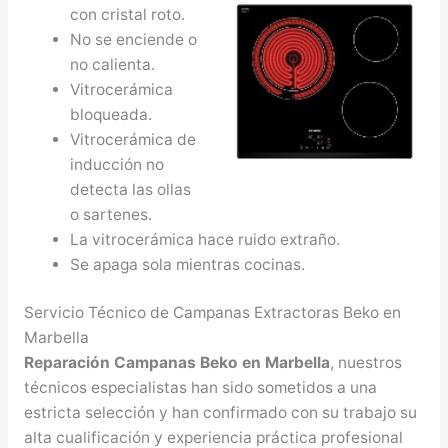
con cristal roto.
No se enciende o
no calienta.
Vitrocerámica
bloqueada.
Vitrocerámica de
inducción no
detecta las ollas
o sartenes.
La vitrocerámica hace ruido extraño.
Se apaga sola mientras cocinas.
Servicio Técnico de Campanas Extractoras Beko en
Marbella
Reparación Campanas Beko en Marbella
, nuestros
técnicos especialistas han sido sometidos a una
estricta selección y han confirmado con su trabajo su
alta cualificación y experiencia práctica profesional