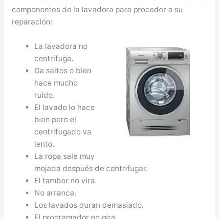
componentes de la lavadora para proceder a su
reparación:
La lavadora no
centrifuga.
Da saltos o bien
hace mucho
ruido.
El lavado lo hace
bien pero el
centrifugado va
lento.
La ropa sale muy
mojada después de centrifugar.
El tambor no vira.
No arranca.
Los lavados duran demasiado.
El programador no gira.