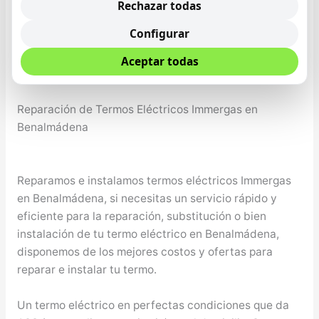
Avería en bomba de combustión del calentado
Rechazar todas
Instalación de calentadores con display digital
Configurar
programables
Revisión obligatoria autorizada de calentadores
Aceptar todas
de gas
Reparación de Termos Eléctricos Immergas en
Benalmádena
Reparamos e instalamos termos eléctricos Immergas
en Benalmádena, si necesitas un servicio rápido y
eficiente para la reparación, substitución o bien
instalación de tu termo eléctrico en Benalmádena,
disponemos de los mejores costos y ofertas para
reparar e instalar tu termo.
Un termo eléctrico en perfectas condiciones que da