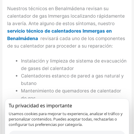
Nuestros técnicos en Benalmádena revisan su
calentador de gas Immergas localizando rápidamente
la avería. Ante alguno de estos síntomas, nuestro
servicio técnico de calentadores Immergas en
Benalmádena
revisará cada uno de los componentes
de su calentador para proceder a su reparación:
Instalación y limpieza de sistema de evacuación
de gases del calentador
Calentadores estanco de pared a gas natural y
butano
Mantenimiento de quemadores de calentador
de gas
Tu privacidad es importante
Ofertas en calentadores de gas por
condensación
Usamos cookies para mejorar tu experiencia, analizar el tráfico y
personalizar contenidos. Puedes aceptar todas, rechazarlas o
El calentador se apaga cuando estoy en la
configurar tus preferencias por categoría.
ducha