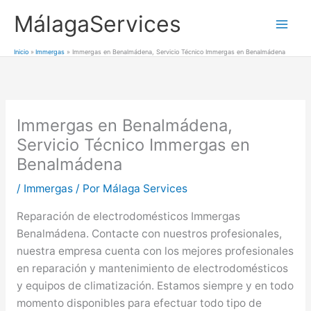
Ir
MálagaServices
al
Mai
contenido
Inicio
Immergas
Immergas en Benalmádena, Servicio Técnico Immergas en Benalmádena
Men
Immergas en Benalmádena,
Servicio Técnico Immergas en
Benalmádena
/
Immergas
/ Por
Málaga Services
Reparación de electrodomésticos Immergas
Benalmádena. Contacte con nuestros profesionales,
nuestra empresa cuenta con los mejores profesionales
en reparación y mantenimiento de electrodomésticos
y equipos de climatización. Estamos siempre y en todo
momento disponibles para efectuar todo tipo de