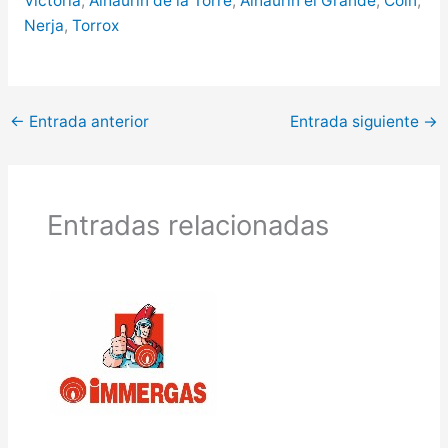
Victoria
,
Alhaurín de la Torre
,
Alhaurín el Grande
,
Coín
,
Nerja
,
Torrox
←
Entrada anterior
Entrada siguiente
→
Entradas relacionadas