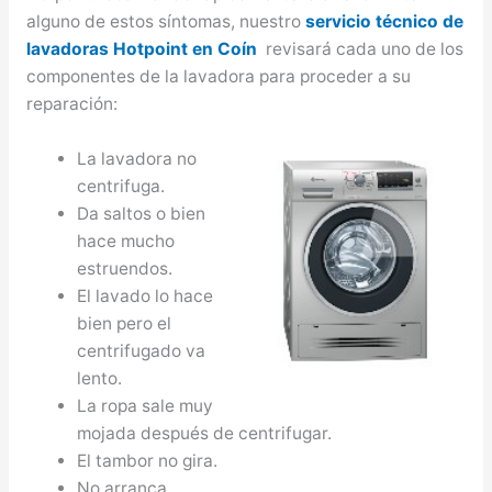
alguno de estos síntomas, nuestro
servicio técnico de
lavadoras Hotpoint en Coín
revisará cada uno de los
componentes de la lavadora para proceder a su
reparación:
La lavadora no
centrifuga.
Da saltos o bien
hace mucho
estruendos.
El lavado lo hace
bien pero el
centrifugado va
lento.
La ropa sale muy
mojada después de centrifugar.
El tambor no gira.
No arranca.