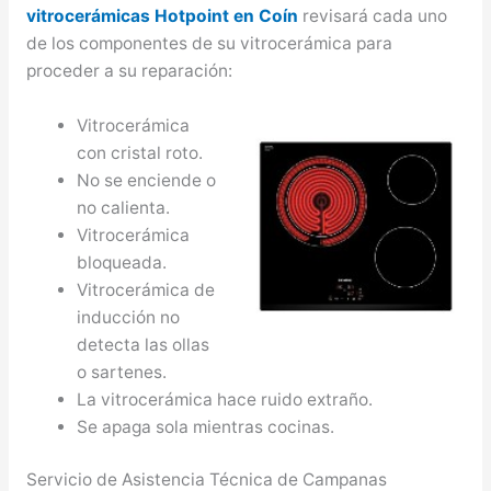
vitrocerámicas Hotpoint en Coín
revisará cada uno
de los componentes de su vitrocerámica para
proceder a su reparación:
Vitrocerámica
con cristal roto.
No se enciende o
no calienta.
Vitrocerámica
bloqueada.
Vitrocerámica de
inducción no
detecta las ollas
o sartenes.
La vitrocerámica hace ruido extraño.
Se apaga sola mientras cocinas.
Servicio de Asistencia Técnica de Campanas