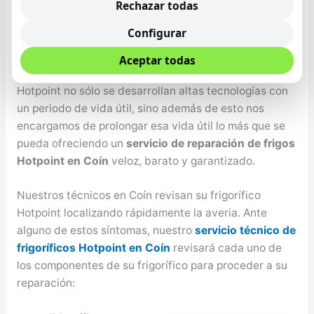
solucionamos. Nuestro bienestar y el de nuestro seres
Rechazar todas
queridos depende primordialmente de la alimentación
Configurar
que se tenga, por ende es de máxima importancia que
se cuente con un frigorífico que conserve los
Aceptar todas
alimentos de la mejor forma y el mayor tiempo posible,
Hotpoint no sólo se desarrollan altas tecnologías con
un periodo de vida útil, sino además de esto nos
encargamos de prolongar esa vida útil lo más que se
pueda ofreciendo un
servicio de reparación de frigos
Hotpoint en Coín
veloz, barato y garantizado.
Nuestros técnicos en Coín revisan su frigorífico
Hotpoint localizando rápidamente la averia. Ante
alguno de estos síntomas, nuestro
servicio técnico de
frigoríficos Hotpoint en Coín
revisará cada uno de
los componentes de su frigorífico para proceder a su
reparación: