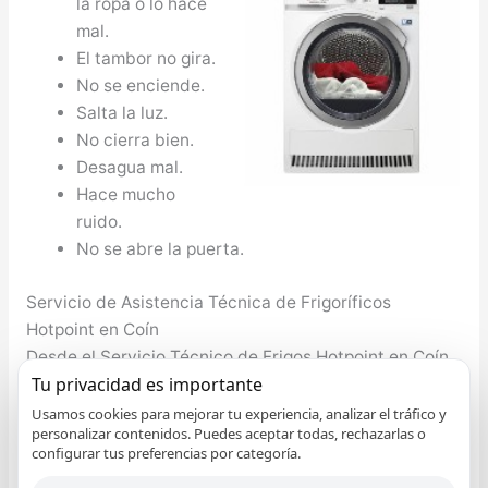
la ropa o lo hace
mal.
El tambor no gira.
No se enciende.
Salta la luz.
No cierra bien.
Desagua mal.
Hace mucho
ruido.
No se abre la puerta.
Servicio de Asistencia Técnica de Frigoríficos
Hotpoint en Coín
Desde el Servicio Técnico de Frigos Hotpoint en Coín
Tu privacidad es importante
informamos que no debe preocuparse si tiene algún
problema con su nevera Hotpoint, el torno de la
Usamos cookies para mejorar tu experiencia, analizar el tráfico y
personalizar contenidos. Puedes aceptar todas, rechazarlas o
nevera no marcha, le falta gas al torno, no enfría
configurar tus preferencias por categoría.
adecuadamente, etcétera cualquier inconveniente lo