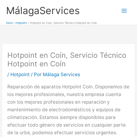
Ir
MálagaServices
al
Mai
contenido
Inicio
Hotpoint
Hotpoint en Coín, Servicio Técnico Hotpoint en Coín
Men
Hotpoint en Coín, Servicio Técnico
Hotpoint en Coín
/
Hotpoint
/ Por
Málaga Services
Reparación de aparatos Hotpoint Coín. Disponemos de
los mejores profesionales, nuestra empresa cuenta
con los mejores profesionales en reparación y
mantenimiento de electrodomésticos y equipos de
climatización. Estamos siempre disponibles para
efectuar todo género de servicios en cualquier parte
de la urbe, podemos efectuar servicios urgentes.