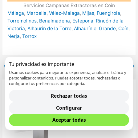
Servicios Campanas Extractoras en Coín
Málaga
,
Marbella
,
Vélez-Málaga
,
Mijas
,
Fuengirola
,
Torremolinos
,
Benalmadena
,
Estepona
,
Rincón de la
Victoria
,
Alhaurín de la Torre
,
Alhaurín el Grande
,
Coín
,
Nerja
,
Torrox
Tu privacidad es importante
←
Entrada anterior
Entrada siguiente
→
Usamos cookies para mejorar tu experiencia, analizar el tráfico y
personalizar contenidos. Puedes aceptar todas, rechazarlas o
configurar tus preferencias por categoría.
Rechazar todas
Entradas relacionadas
Configurar
Aceptar todas