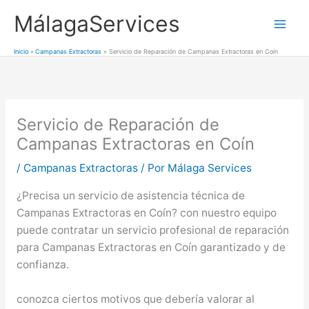
Ir
MálagaServices
al
Mai
contenido
Inicio
Campanas Extractoras
Servicio de Reparación de Campanas Extractoras en Coín
Men
Servicio de Reparación de
Campanas Extractoras en Coín
/
Campanas Extractoras
/ Por
Málaga Services
¿Precisa un servicio de asistencia técnica de
Campanas Extractoras en Coín? con nuestro equipo
puede contratar un servicio profesional de reparación
para Campanas Extractoras en Coín garantizado y de
confianza.
conozca ciertos motivos que debería valorar al