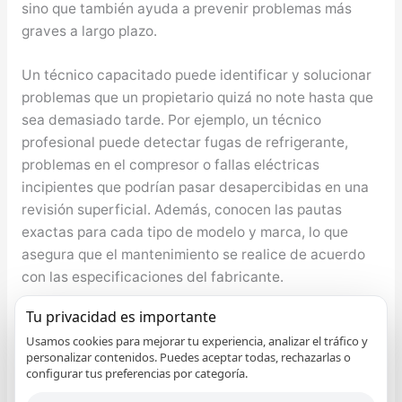
sino que también ayuda a prevenir problemas más
graves a largo plazo.
Un técnico capacitado puede identificar y solucionar
problemas que un propietario quizá no note hasta que
sea demasiado tarde. Por ejemplo, un técnico
profesional puede detectar fugas de refrigerante,
problemas en el compresor o fallas eléctricas
incipientes que podrían pasar desapercibidas en una
revisión superficial. Además, conocen las pautas
exactas para cada tipo de modelo y marca, lo que
asegura que el mantenimiento se realice de acuerdo
con las especificaciones del fabricante.
Tu privacidad es importante
En climas húmedos como el de Málaga, donde el uso
Usamos cookies para mejorar tu experiencia, analizar el tráfico y
del aire acondicionado puede ser intensivo durante
personalizar contenidos. Puedes aceptar todas, rechazarlas o
los meses de verano, el riesgo de fallo aumenta si no
configurar tus preferencias por categoría.
se realizan las revisiones adecuadas. Estas