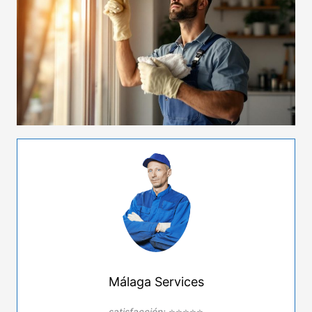
Málaga Services
satisfacción:
⭐⭐⭐⭐⭐