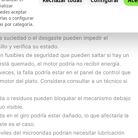
Rechazar todas
Configurar
Ace
correctamente centrado en el anillo, no girará
nalizar
bien posicionado.
uedes aceptar
rlas o configurar
o funcionará si no detecta que la puerta está
as por categoría.
cierre estén operativos.
 suciedad o el desgaste pueden impedir el
llo y verifica su estado.
 fusibles de seguridad que pueden saltar si hay un
e está quemado, el motor podría no recibir energía.
eces, la falla podría estar en el panel de control que
otor del plato. Considera consultar a un técnico si
a o residuos pueden bloquear el mecanismo debajo
uo visible.
da en el giro podría estar dañado, lo que afectaría la
este es el caso.
iles del microondas podrían necesitar lubricación