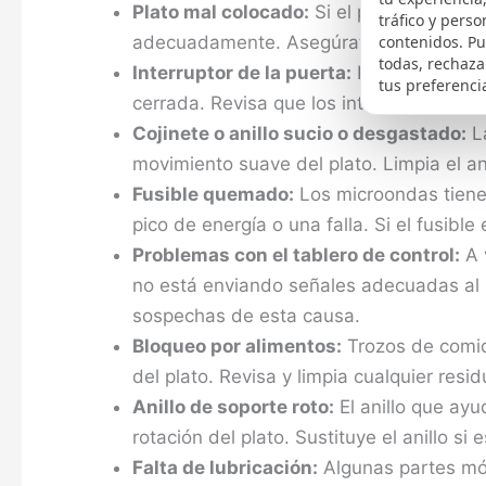
Plato mal colocado:
Si el plato no está 
tráfico y perso
adecuadamente. Asegúrate de que está 
contenidos. P
todas, rechaza
Interruptor de la puerta:
El microondas n
tus preferenci
cerrada. Revisa que los interruptores de 
Cojinete o anillo sucio o desgastado:
La
movimiento suave del plato. Limpia el ani
Fusible quemado:
Los microondas tienen
pico de energía o una falla. Si el fusibl
Problemas con el tablero de control:
A v
no está enviando señales adecuadas al m
sospechas de esta causa.
Bloqueo por alimentos:
Trozos de comid
del plato. Revisa y limpia cualquier resid
Anillo de soporte roto:
El anillo que ayu
rotación del plato. Sustituye el anillo si 
Falta de lubricación:
Algunas partes móv