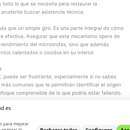
 todo lo que se necesita para restaurar la
s prudente buscar asistencia técnica.
ás que un simple giro. Es una parte integral de cómo
era efectiva. Asegurar que este mecanismo opere de
el rendimiento del microondas, sino que además
entos calentados o cocidos en su interior.
a
, puede ser frustrante, especialmente si no sabes
más comunes que te permitirán identificar el origen
foque comprensible de lo que podría estar fallando.
ad es
 los motivos principales es que el motor encargado
u conexión o estar defectuoso. Revísalo para asegurar
s para mejorar
 analizar el