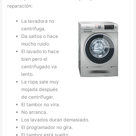
reparación:
La lavadora no
centrifuga.
Da saltos o hace
mucho ruido.
El lavado lo hace
bien pero el
centrifugado va
lento.
La ropa sale muy
mojada después
de centrifugar.
El tambor no vira.
No arranca.
Los lavados duran demasiado.
El programador no gira.
El tambor está suelto.