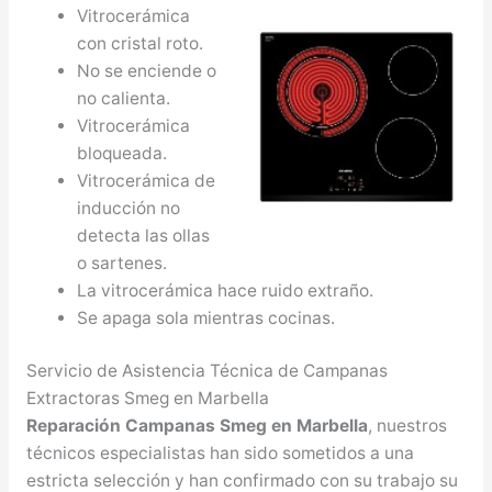
Vitrocerámica
con cristal roto.
No se enciende o
no calienta.
Vitrocerámica
bloqueada.
Vitrocerámica de
inducción no
detecta las ollas
o sartenes.
La vitrocerámica hace ruido extraño.
Se apaga sola mientras cocinas.
Servicio de Asistencia Técnica de Campanas
Extractoras Smeg en Marbella
Reparación Campanas Smeg en Marbella
, nuestros
técnicos especialistas han sido sometidos a una
estricta selección y han confirmado con su trabajo su