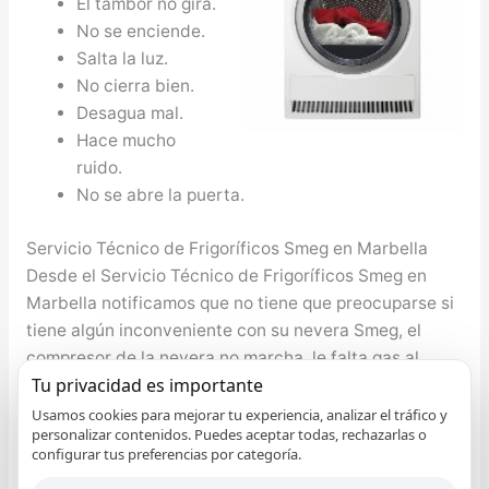
El tambor no gira.
No se enciende.
Salta la luz.
No cierra bien.
Desagua mal.
Hace mucho
ruido.
No se abre la puerta.
Servicio Técnico de Frigoríficos Smeg en Marbella
Desde el Servicio Técnico de Frigoríficos Smeg en
Marbella notificamos que no tiene que preocuparse si
tiene algún inconveniente con su nevera Smeg, el
compresor de la nevera no marcha, le falta gas al
Tu privacidad es importante
compresor, no enfría apropiadamente, etc. cualquier
problema lo resolvemos. Nuestro bienestar y el de
Usamos cookies para mejorar tu experiencia, analizar el tráfico y
personalizar contenidos. Puedes aceptar todas, rechazarlas o
nuestro seres queridos depende principalmente de la
configurar tus preferencias por categoría.
nutrición que se tenga, por lo tanto es de máxima