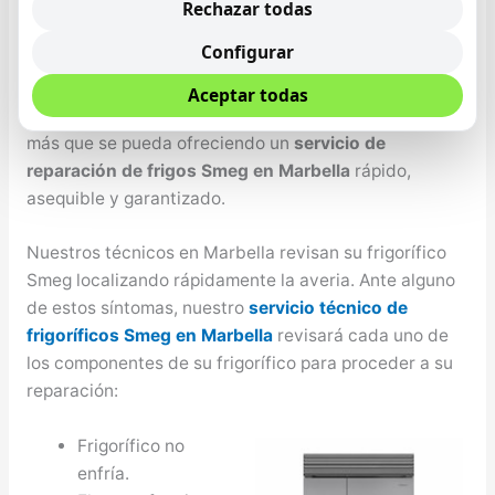
importancia que se cuente con un frigorífico que
Rechazar todas
conserve los alimentos de la mejor manera y el mayor
Configurar
tiempo posible, Smeg no solo se desarrollan altas
tecnologías con un periodo de vida útil, sino además
Aceptar todas
de esto nos encargamos de exender esa vida útil lo
más que se pueda ofreciendo un
servicio de
reparación de frigos Smeg en Marbella
rápido,
asequible y garantizado.
Nuestros técnicos en Marbella revisan su frigorífico
Smeg localizando rápidamente la averia. Ante alguno
de estos síntomas, nuestro
servicio técnico de
frigoríficos Smeg en Marbella
revisará cada uno de
los componentes de su frigorífico para proceder a su
reparación:
Frigorífico no
enfría.