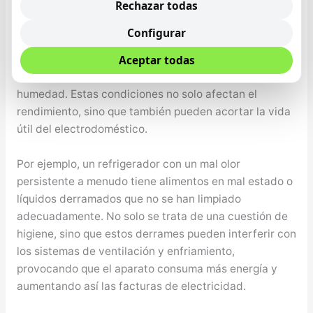
Rechazar todas
y no atender los malos olores puede tener varias
consecuencias, que van más allá de simplemente ser
Configurar
una molestia olfativa. Uno de los efectos más
inmediatos es el deterioro de las funciones de los
Aceptar todas
aparatos debido a la acumulación de residuos y
humedad. Estas condiciones no solo afectan el
rendimiento, sino que también pueden acortar la vida
útil del electrodoméstico.
Por ejemplo, un refrigerador con un mal olor
persistente a menudo tiene alimentos en mal estado o
líquidos derramados que no se han limpiado
adecuadamente. No solo se trata de una cuestión de
higiene, sino que estos derrames pueden interferir con
los sistemas de ventilación y enfriamiento,
provocando que el aparato consuma más energía y
aumentando así las facturas de electricidad.