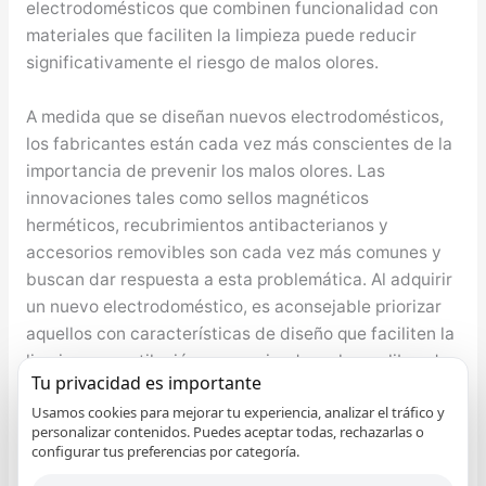
electrodomésticos que combinen funcionalidad con
materiales que faciliten la limpieza puede reducir
significativamente el riesgo de malos olores.
A medida que se diseñan nuevos electrodomésticos,
los fabricantes están cada vez más conscientes de la
importancia de prevenir los malos olores. Las
innovaciones tales como sellos magnéticos
herméticos, recubrimientos antibacterianos y
accesorios removibles son cada vez más comunes y
buscan dar respuesta a esta problemática. Al adquirir
un nuevo electrodoméstico, es aconsejable priorizar
aquellos con características de diseño que faciliten la
limpieza y ventilación, promoviendo un hogar libre de
Tu privacidad es importante
olores indeseados.
Usamos cookies para mejorar tu experiencia, analizar el tráfico y
personalizar contenidos. Puedes aceptar todas, rechazarlas o
Consecuencias de no atender los malos olores
configurar tus preferencias por categoría.
Descuidar el mantenimiento de los electrodomésticos