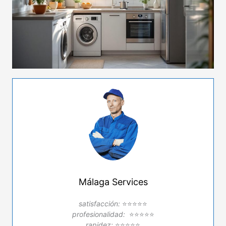
Málaga Services
satisfacción:
⭐⭐⭐⭐⭐
profesionalidad:
⭐⭐⭐⭐⭐
rapidez:
⭐⭐⭐⭐⭐