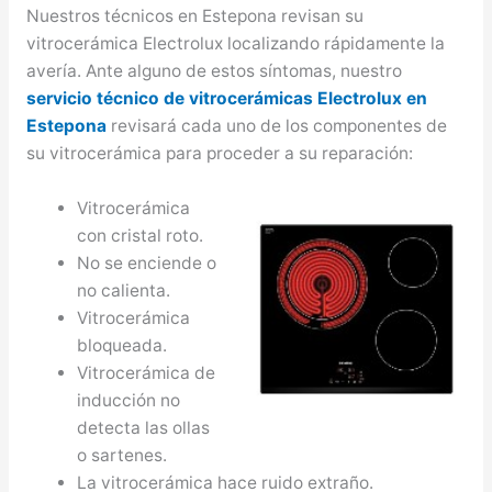
Nuestros técnicos en Estepona revisan su
vitrocerámica Electrolux localizando rápidamente la
avería. Ante alguno de estos síntomas, nuestro
servicio técnico de vitrocerámicas Electrolux en
Estepona
revisará cada uno de los componentes de
su vitrocerámica para proceder a su reparación:
Vitrocerámica
con cristal roto.
No se enciende o
no calienta.
Vitrocerámica
bloqueada.
Vitrocerámica de
inducción no
detecta las ollas
o sartenes.
La vitrocerámica hace ruido extraño.