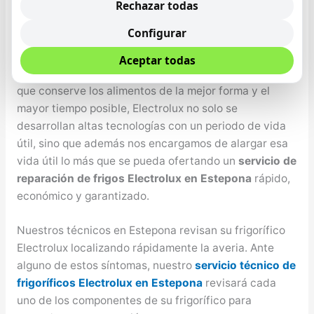
torno, no enfría apropiadamente, etcétera cualquier
Rechazar todas
problema lo resolvemos. Nuestro bienestar y el de
Configurar
nuestro seres queridos depende primordialmente de
la alimentación que se tenga, por consiguiente es de
Aceptar todas
máxima importancia que se cuente con un frigorífico
que conserve los alimentos de la mejor forma y el
mayor tiempo posible, Electrolux no solo se
desarrollan altas tecnologías con un periodo de vida
útil, sino que además nos encargamos de alargar esa
vida útil lo más que se pueda ofertando un
servicio de
reparación de frigos Electrolux en Estepona
rápido,
económico y garantizado.
Nuestros técnicos en Estepona revisan su frigorífico
Electrolux localizando rápidamente la averia. Ante
alguno de estos síntomas, nuestro
servicio técnico de
frigoríficos Electrolux en Estepona
revisará cada
uno de los componentes de su frigorífico para