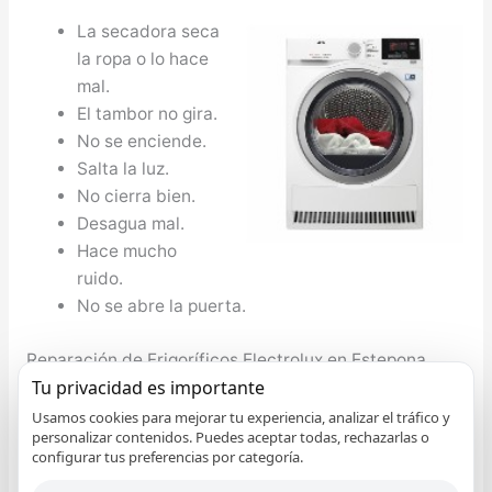
La secadora seca
la ropa o lo hace
mal.
El tambor no gira.
No se enciende.
Salta la luz.
No cierra bien.
Desagua mal.
Hace mucho
ruido.
No se abre la puerta.
Reparación de Frigoríficos Electrolux en Estepona
Tu privacidad es importante
Desde el Servicio Técnico de Frigoríficos Electrolux en
Estepona informamos que no debe preocuparse si
Usamos cookies para mejorar tu experiencia, analizar el tráfico y
personalizar contenidos. Puedes aceptar todas, rechazarlas o
tiene algún inconveniente con su nevera Electrolux, el
configurar tus preferencias por categoría.
compresor de la nevera no funciona, le falta gas al